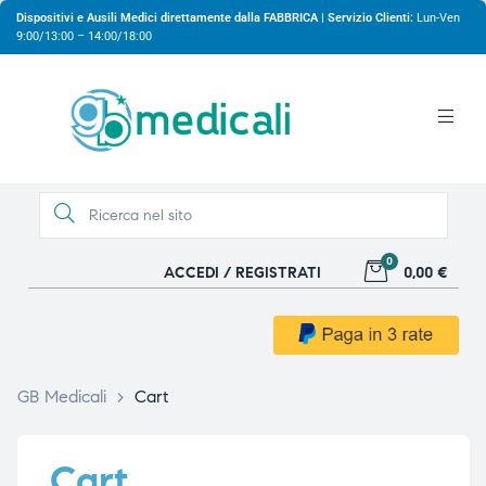
Dispositivi e Ausili Medici direttamente dalla FABBRICA | Servizio Clienti:
Lun-Ven
9:00/13:00 – 14:00/18:00
0
ACCEDI / REGISTRATI
0,00 €
gio
gio
GB Medicali
>
Cart
Cart