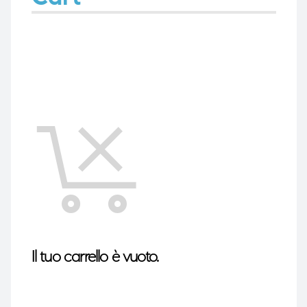
e
e
emi di
emi di
i
i
Il tuo carrello è vuoto.