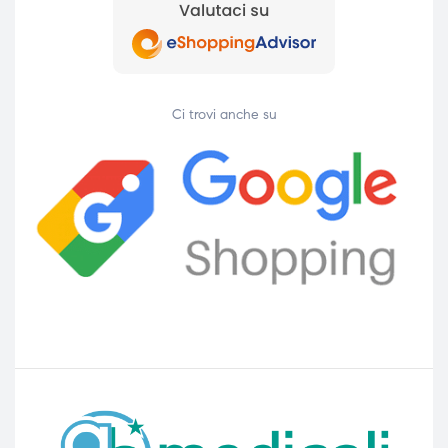
ubito
ubito
Ci trovi anche su