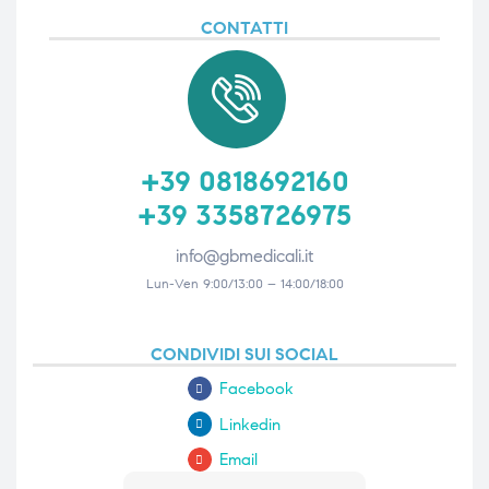
CONTATTI
triche
triche
triche
triche
+39 0818692160
he
he
+39 3358726975
he
he
info@gbmedicali.it
Lun-Ven 9:00/13:00 – 14:00/18:00
apia e
apia e
CONDIVIDI SUI SOCIAL
Facebook
Linkedin
Email