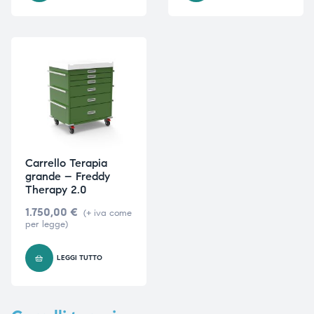
triche
triche
triche
triche
he
he
he
he
Carrello Terapia
grande – Freddy
Therapy 2.0
1.750,00
€
(+ iva come
apia e
apia e
per legge)
LEGGI TUTTO