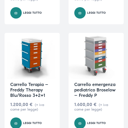
LEGGI TUTTO
LEGGI TUTTO
i,
i,
Carrello Terapia –
Carrello emergenza
Freddy Therapy
pediatrico Broselow
Blu/Rosso 3+2+1
– Freddy P
1.200,00
€
1.600,00
€
(+ iva
(+ iva
come per legge)
come per legge)
LEGGI TUTTO
LEGGI TUTTO