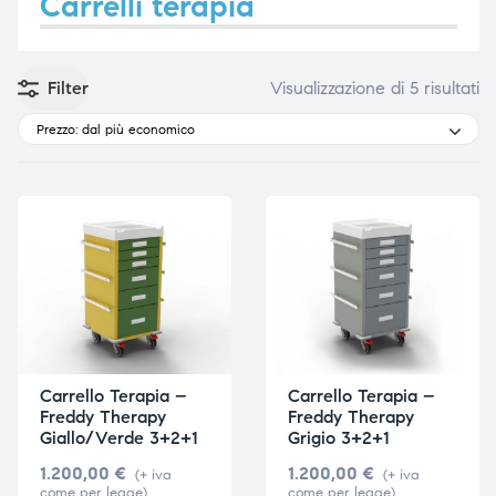
Carrelli terapia
Filter
Visualizzazione di 5 risultati
e
e
Prezzo: dal più economico
emi di
emi di
i
i
Carrello Terapia –
Carrello Terapia –
Freddy Therapy
Freddy Therapy
Giallo/Verde 3+2+1
Grigio 3+2+1
1.200,00
€
1.200,00
€
(+ iva
(+ iva
come per legge)
come per legge)