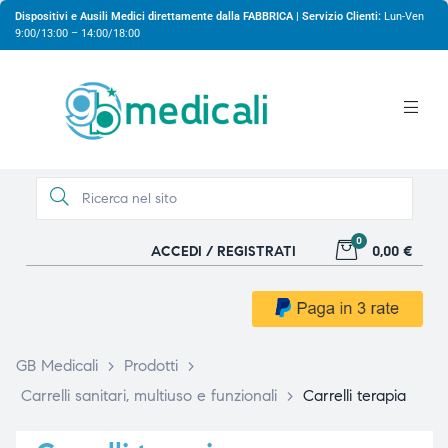
Dispositivi e Ausili Medici direttamente dalla FABBRICA | Servizio Clienti:
Lun-Ven
9:00/13:00 – 14:00/18:00
0
ACCEDI / REGISTRATI
0,00 €
gio
gio
GB Medicali
>
Prodotti
>
Carrelli sanitari, multiuso e funzionali
>
Carrelli terapia