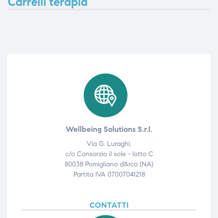
Carrelli terapia
ubito
ubito
Wellbeing Solutions S.r.l.
Via G. Luraghi,
c/o Consorzio il sole - lotto C
80038 Pomigliano d'Arco (NA)
Partita IVA 07007041218
CONTATTI