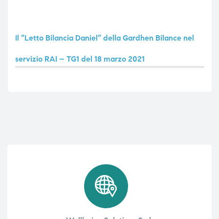
i,
Il “
Letto Bilancia Daniel
” della
Gardhen Bilance
nel
servizio RAI – TG1 del 18 marzo 2021