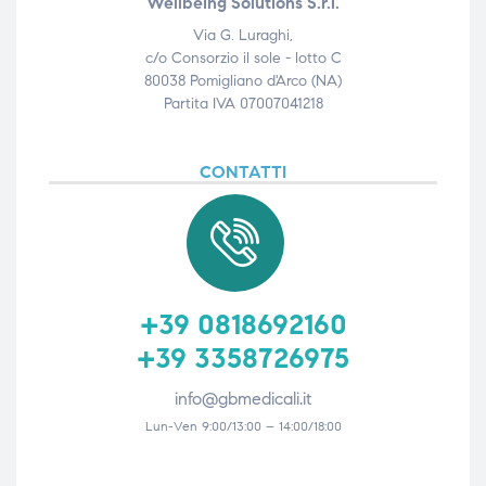
Wellbeing Solutions S.r.l.
triche
Via G. Luraghi,
c/o Consorzio il sole - lotto C
triche
80038 Pomigliano d'Arco (NA)
Partita IVA 07007041218
CONTATTI
he
he
+39 0818692160
apia e
+39 3358726975
info@gbmedicali.it
Lun-Ven 9:00/13:00 – 14:00/18:00