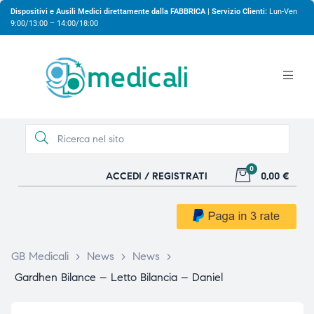
Dispositivi e Ausili Medici direttamente dalla FABBRICA | Servizio Clienti:
Lun-Ven
9:00/13:00 – 14:00/18:00
0
ACCEDI / REGISTRATI
0,00 €
gio
GB Medicali
>
News
>
News
>
Gardhen Bilance – Letto Bilancia – Daniel