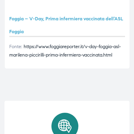
Foggia – V-Day, Prima infermiera vaccinata dell’ASL
i,
Foggia
Fonte:
https://www.foggiareporter.it/v-day-foggia-asl-
marilena-piccirilli-prima-infermiera-vaccinata.html