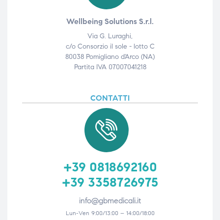
triche
Wellbeing Solutions S.r.l.
triche
Via G. Luraghi,
c/o Consorzio il sole - lotto C
80038 Pomigliano d'Arco (NA)
Partita IVA 07007041218
he
CONTATTI
he
apia e
+39 0818692160
+39 3358726975
info@gbmedicali.it
Lun-Ven 9:00/13:00 – 14:00/18:00