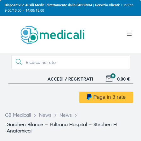
Dispositivi e Ausili Medici direttamente dalla FABBRICA | Servizio Clienti:
Lun-Ven
9:00/13:00 – 14:00/18:00
0
ACCEDI / REGISTRATI
0,00 €
gio
GB Medicali
>
News
>
News
>
Gardhen Bilance – Poltrona Hospital – Stephen H
Anatomical