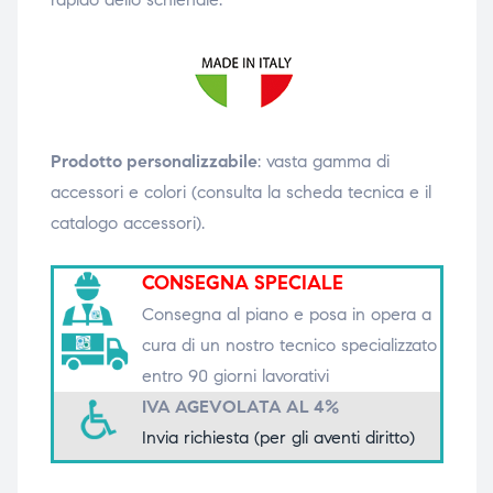
triche
triche
triche
triche
Prodotto personalizzabile
: vasta gamma di
he
he
accessori e colori (consulta la scheda tecnica e il
catalogo accessori).
he
he
CONSEGNA SPECIALE
Consegna al piano e posa in opera a
apia e
apia e
cura di un nostro tecnico specializzato
entro 90 giorni lavorativi
IVA AGEVOLATA AL 4%
Invia richiesta (per gli aventi diritto)