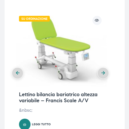
SU ORDINAZIONE
Lettino bilancia bariatrico altezza
Ro
variabile – Francis Scale A/V
riv
&nbsc;
&nb
LEGGI TUTTO