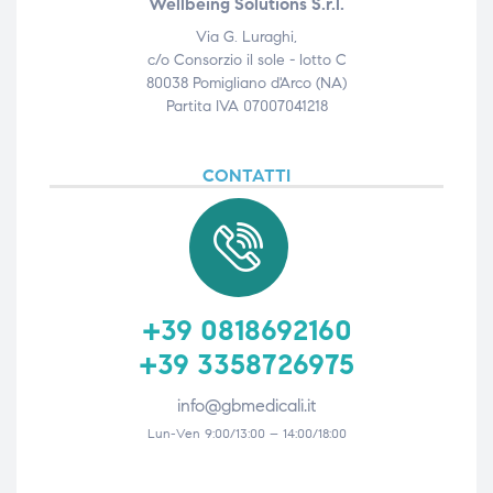
Wellbeing Solutions S.r.l.
Via G. Luraghi,
c/o Consorzio il sole - lotto C
80038 Pomigliano d'Arco (NA)
Partita IVA 07007041218
CONTATTI
+39 0818692160
+39 3358726975
info@gbmedicali.it
Lun-Ven 9:00/13:00 – 14:00/18:00