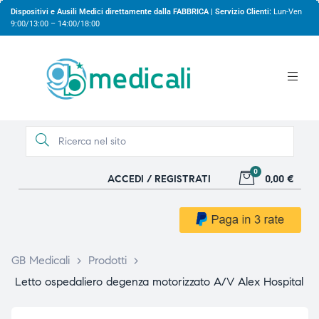
Dispositivi e Ausili Medici direttamente dalla FABBRICA | Servizio Clienti:
Lun-Ven
9:00/13:00 – 14:00/18:00
0
ACCEDI / REGISTRATI
0,00 €
gio
gio
GB Medicali
>
Prodotti
>
Letto ospedaliero degenza motorizzato A/V Alex Hospital