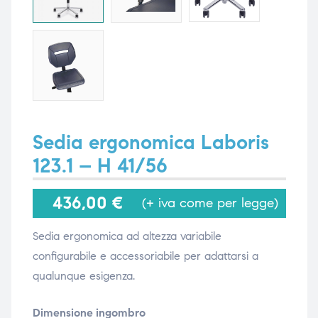
i,
i,
Sedia ergonomica Laboris
123.1 – H 41/56
436,00
€
(+ iva come per legge)
Sedia ergonomica ad altezza variabile
configurabile e accessoriabile per adattarsi a
qualunque esigenza.
Dimensione ingombro