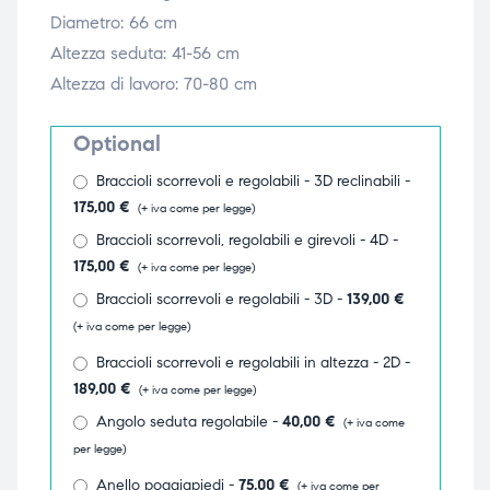
Diametro: 66 cm
triche
triche
Altezza seduta: 41-56 cm
triche
triche
Altezza di lavoro: 70-80 cm
Optional
Braccioli scorrevoli e regolabili - 3D reclinabili -
he
he
175,00
€
(+ iva come per legge)
he
he
Braccioli scorrevoli, regolabili e girevoli - 4D -
175,00
€
(+ iva come per legge)
Braccioli scorrevoli e regolabili - 3D -
139,00
€
(+ iva come per legge)
apia e
apia e
Braccioli scorrevoli e regolabili in altezza - 2D -
189,00
€
(+ iva come per legge)
Angolo seduta regolabile -
40,00
€
(+ iva come
per legge)
Anello poggiapiedi -
75,00
€
(+ iva come per