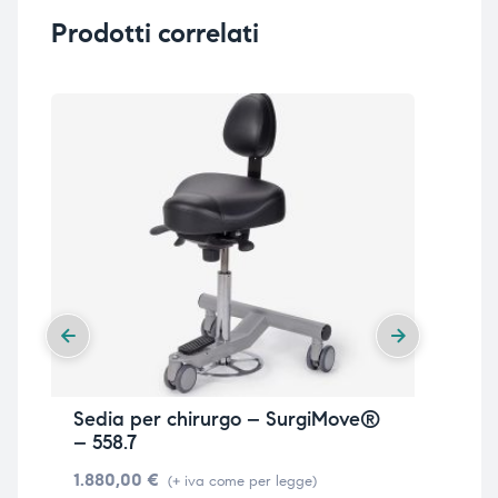
Prodotti correlati
Sedia per chirurgo – SurgiMove®
Sga
– 558.7
ru
1.880,00
€
30
(+ iva come per legge)