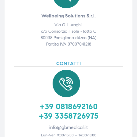
Wellbeing Solutions S.r.l.
Via G. Luraghi,
c/o Consorzio il sole - lotto C
80038 Pomigliano d'Arco (NA)
Partita IVA 07007041218
CONTATTI
+39 0818692160
+39 3358726975
info@gbmedicali.it
Lun-Ven 9:00/13:00 – 14:00/18:00