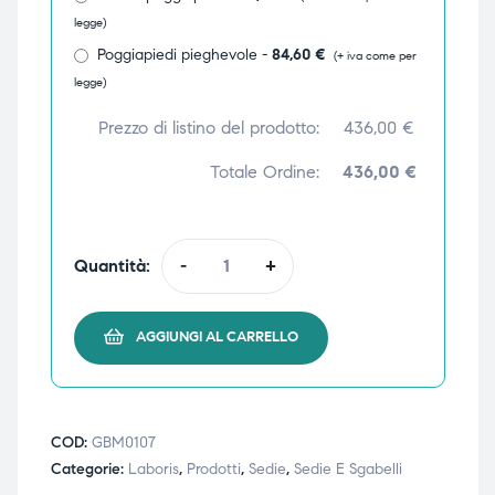
legge)
ubito
ubito
Poggiapiedi pieghevole -
84,60
€
(+ iva come per
legge)
Prezzo di listino del prodotto:
436,00
€
Totale Ordine:
436,00 €
Quantità:
-
+
AGGIUNGI AL CARRELLO
COD:
GBM0107
Categorie:
Laboris
,
Prodotti
,
Sedie
,
Sedie E Sgabelli