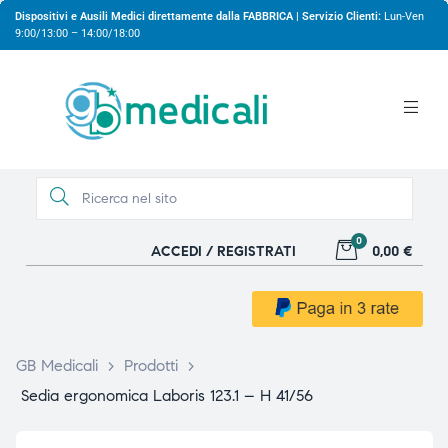
Dispositivi e Ausili Medici direttamente dalla FABBRICA | Servizio Clienti:
Lun-Ven
9:00/13:00 – 14:00/18:00
0
ACCEDI / REGISTRATI
0,00 €
gio
gio
GB Medicali
>
Prodotti
>
Sedia ergonomica Laboris 123.1 – H 41/56