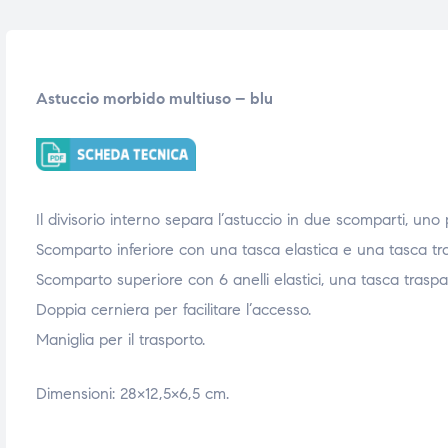
i,
i,
Astuccio morbido multiuso – blu
Il divisorio interno separa l’astuccio in due scomparti, uno p
Scomparto inferiore con una tasca elastica e una tasca tr
Scomparto superiore con 6 anelli elastici, una tasca trasp
Doppia cerniera per facilitare l’accesso.
Maniglia per il trasporto.
Dimensioni: 28×12,5×6,5 cm.