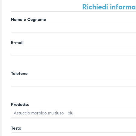
Richiedi informa
triche
triche
Nome e Cognome
triche
triche
E-mail
he
he
he
he
Telefono
apia e
apia e
Prodotto:
Testo