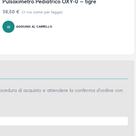
Pulsoximetro Pediatrico OXY-0 – tigre
R
38,50
€
3
(+ iva come per legge)
AGGIUNGI AL CARRELLO
ocedura di acquisto e attendere la conferma d'ordine con