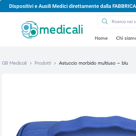
Dispositivi e Ausili Medici direttamente dalla FABBRICA 
Home
Chi siam
GB Medicali
>
Prodotti
>
Astuccio morbido multiuso – blu
gio
gio