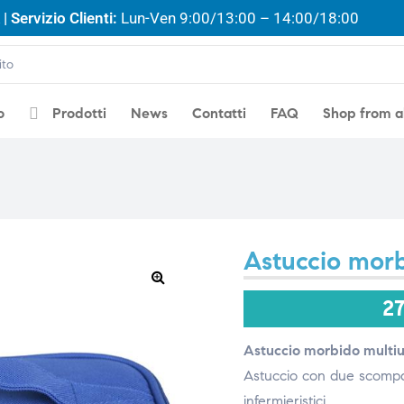
| Servizio Clienti:
Lun-Ven 9:00/13:00 – 14:00/18:00
o
Prodotti
News
Contatti
FAQ
Shop from 
Astuccio morb
🔍
2
Astuccio morbido multiu
Astuccio con due scompart
infermieristici.