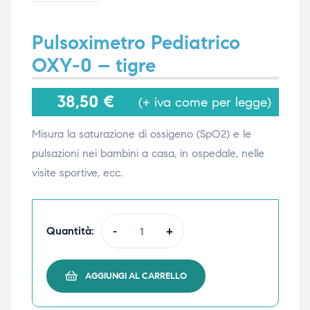
Pulsoximetro Pediatrico
i,
i,
OXY-0 – tigre
38,50
€
(+ iva come per legge)
Misura la saturazione di ossigeno (SpO2) e le
pulsazioni nei bambini a casa, in ospedale, nelle
visite sportive, ecc.
Quantità:
-
+
AGGIUNGI AL CARRELLO