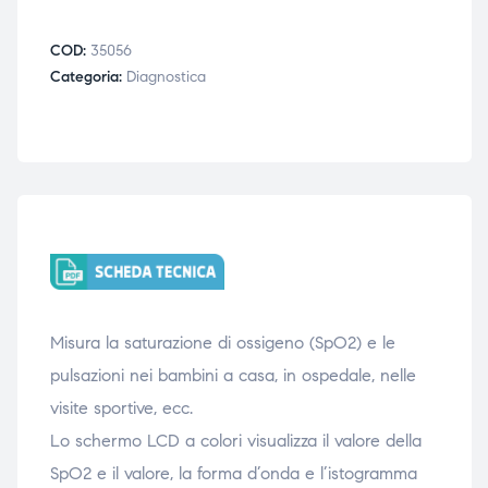
triche
triche
COD:
35056
Categoria:
Diagnostica
triche
triche
he
he
he
he
apia e
apia e
Misura la saturazione di ossigeno (SpO2) e le
pulsazioni nei bambini a casa, in ospedale, nelle
visite sportive, ecc.
Lo schermo LCD a colori visualizza il valore della
SpO2 e il valore, la forma d’onda e l’istogramma