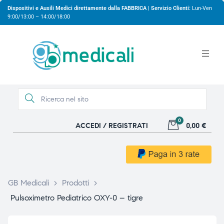
Dispositivi e Ausili Medici direttamente dalla FABBRICA | Servizio Clienti:
Lun-Ven
9:00/13:00 – 14:00/18:00
0
ACCEDI / REGISTRATI
0,00 €
gio
gio
GB Medicali
>
Prodotti
>
Pulsoximetro Pediatrico OXY-0 – tigre