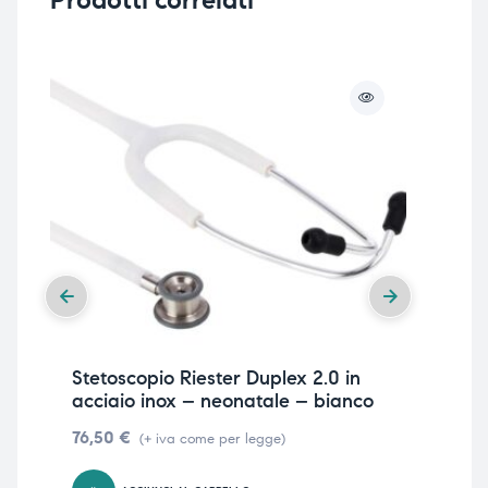
Prodotti correlati
Stetoscopio Riester Duplex 2.0 in
Ril
acciaio inox – neonatale – bianco
50
76,50
€
3.7
(+ iva come per legge)