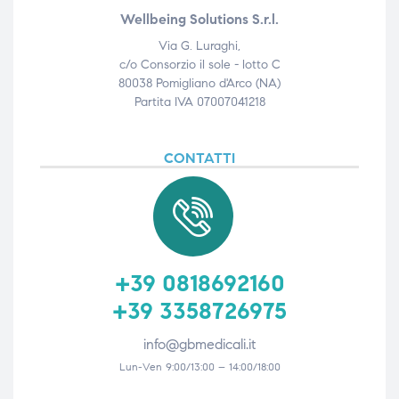
Wellbeing Solutions S.r.l.
Via G. Luraghi,
c/o Consorzio il sole - lotto C
80038 Pomigliano d'Arco (NA)
Partita IVA 07007041218
CONTATTI
+39 0818692160
+39 3358726975
info@gbmedicali.it
Lun-Ven 9:00/13:00 – 14:00/18:00