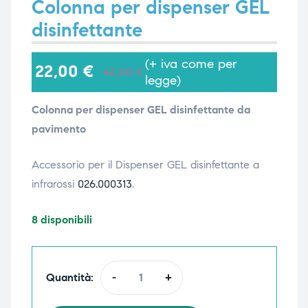
Colonna per dispenser GEL
disinfettante
i,
i,
(+ iva come per
22,00
€
42,00
€
legge)
Colonna per dispenser GEL disinfettante da
pavimento
Accessorio per il Dispenser GEL disinfettante a
infrarossi
026.000313
.
8 disponibili
Quantità:
-
+