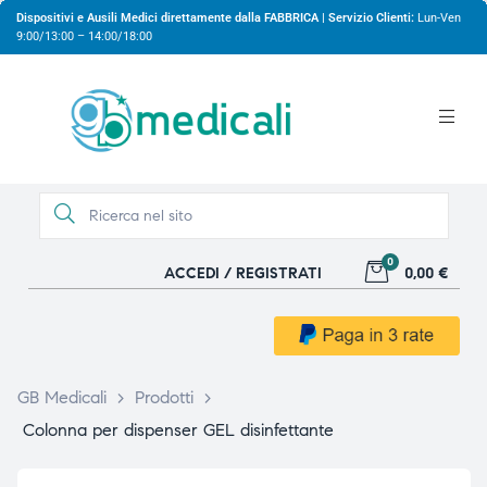
Dispositivi e Ausili Medici direttamente dalla FABBRICA | Servizio Clienti:
Lun-Ven
9:00/13:00 – 14:00/18:00
0
ACCEDI / REGISTRATI
0,00 €
gio
gio
GB Medicali
>
Prodotti
>
Colonna per dispenser GEL disinfettante