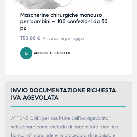
Mascherine chirurgiche monouso
Ma
per bambini – 100 confezioni da 50
Ba
pz
14
750,00
€
(+ iva come per legge)
AGGIUNGI AL CARRELLO
INVIO DOCUMENTAZIONE RICHIESTA
IVA AGEVOLATA
ATTENZIONE: per usufruire dell'iva agevolata
selezionare come metodo di pagamento "bonifico
bancario", concludere la procedura di acquisto e