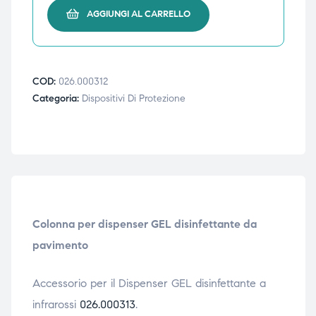
AGGIUNGI AL CARRELLO
triche
triche
triche
triche
COD:
026.000312
Categoria:
Dispositivi Di Protezione
he
he
he
he
apia e
apia e
Colonna per dispenser GEL disinfettante da
pavimento
Accessorio per il Dispenser GEL disinfettante a
infrarossi
026.000313
.