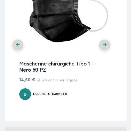
Mascherine chirurgiche Tipo 1 –
Di
Nero 50 PZ
dis
14,50
€
85
(+ iva come per legge)
legg
AGGIUNGI AL CARRELLO