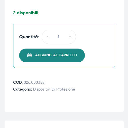
triche
triche
2 disponibili
triche
triche
Quantità:
-
+
he
he
AGGIUNGI AL CARRELLO
he
he
COD:
026.000355
apia e
apia e
Categoria:
Dispositivi Di Protezione