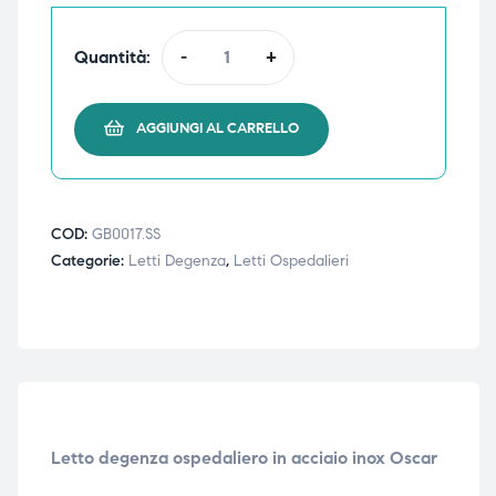
ubito
ubito
Quantità:
-
+
AGGIUNGI AL CARRELLO
COD:
GB0017.SS
Categorie:
Letti Degenza
,
Letti Ospedalieri
Letto degenza ospedaliero in acciaio inox Oscar