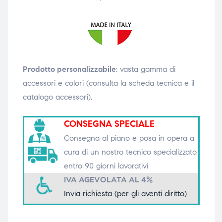
triche
triche
triche
triche
Prodotto personalizzabile
: vasta gamma di
accessori e colori (consulta la scheda tecnica e il
he
he
catalogo accessori).
he
he
CONSEGNA SPECIALE
Consegna al piano e posa in opera a
cura di un nostro tecnico specializzato
apia e
apia e
entro 90 giorni lavorativi
IVA AGEVOLATA AL 4%
Invia richiesta (per gli aventi diritto)