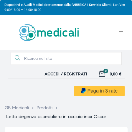
Dispositivi e Ausili Medici direttamente dalla FABBRICA | Servizio Clienti:
Lun-Ven
9:00/13:00 – 14:00/18:00
0
ACCEDI / REGISTRATI
0,00 €
gio
gio
GB Medicali
>
Prodotti
>
Letto degenza ospedaliero in acciaio inox Oscar