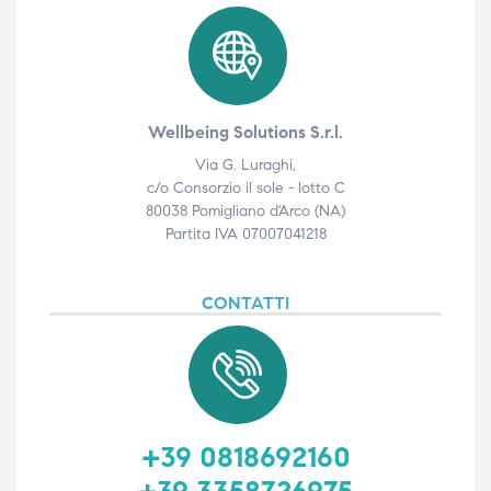
Wellbeing Solutions S.r.l.
Via G. Luraghi,
c/o Consorzio il sole - lotto C
80038 Pomigliano d'Arco (NA)
Partita IVA 07007041218
CONTATTI
+39 0818692160
+39 3358726975