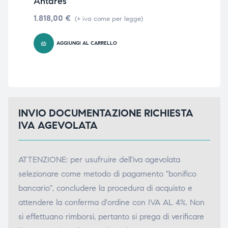
Antares
2.4
1.818,00
€
(+ iva come per legge)
AGGIUNGI AL CARRELLO
INVIO DOCUMENTAZIONE RICHIESTA
IVA AGEVOLATA
ATTENZIONE: per usufruire dell'iva agevolata
selezionare come metodo di pagamento "bonifico
bancario", concludere la procedura di acquisto e
attendere la conferma d'ordine con IVA AL 4%. Non
si effettuano rimborsi, pertanto si prega di verificare