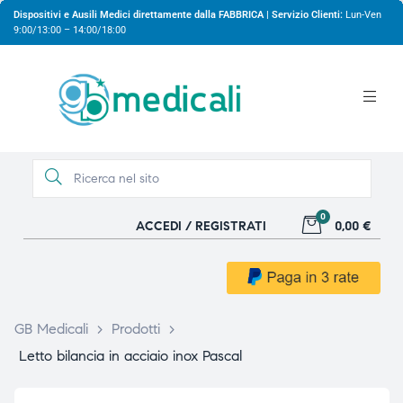
Dispositivi e Ausili Medici direttamente dalla FABBRICA | Servizio Clienti:
Lun-Ven
9:00/13:00 – 14:00/18:00
0
ACCEDI / REGISTRATI
0,00 €
gio
gio
GB Medicali
>
Prodotti
>
Letto bilancia in acciaio inox Pascal