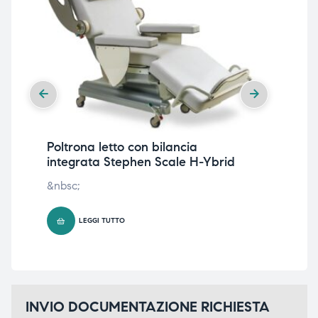
Poltrona letto con bilancia
Le
integrata Stephen Scale H-Ybrid
An
&nbsc;
1.8
LEGGI TUTTO
INVIO DOCUMENTAZIONE RICHIESTA