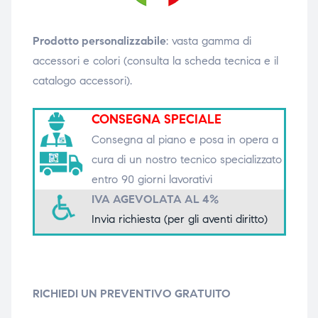
triche
triche
Prodotto personalizzabile
: vasta gamma di
triche
triche
accessori e colori (consulta la scheda tecnica e il
catalogo accessori).
CONSEGNA SPECIALE
he
he
Consegna al piano e posa in opera a
he
he
cura di un nostro tecnico specializzato
entro 90 giorni lavorativi
IVA AGEVOLATA AL 4%
Invia richiesta (per gli aventi diritto)
apia e
apia e
RICHIEDI UN PREVENTIVO GRATUITO