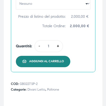
ubito
ubito
Prezzo di listino del prodotto:
2.000,00
€
Totale Ordine:
2.000,00 €
Quantità:
-
+
AGGIUNGI AL CARRELLO
COD:
GB0227.SP-2
Categorie:
Divani Letto
,
Poltrone