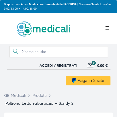
Dispositivi e Ausili Medici direttamente dalla FABBRICA | Servizio Clienti:
Lun-Ven
9:00/13:00 – 14:00/18:00
0
ACCEDI / REGISTRATI
0,00 €
gio
gio
GB Medicali
>
Prodotti
>
Poltrona Letto salvaspazio – Sandy 2