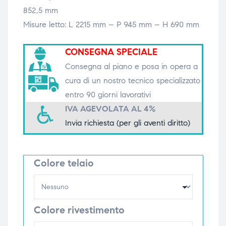
852,5 mm
triche
triche
Misure letto: L 2215 mm – P 945 mm – H 690 mm
triche
triche
CONSEGNA SPECIALE
Consegna al piano e posa in opera a
cura di un nostro tecnico specializzato
he
he
entro 90 giorni lavorativi
he
he
IVA AGEVOLATA AL 4%
Invia richiesta (per gli aventi diritto)
apia e
apia e
Colore telaio
Colore rivestimento