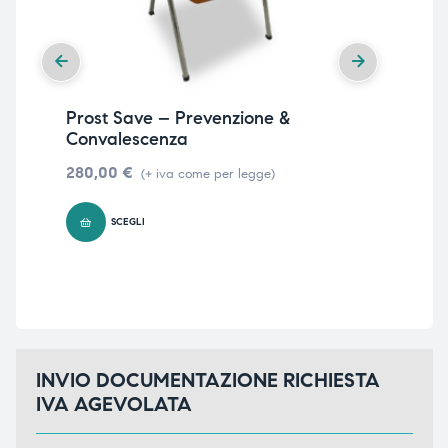
Prost Save – Prevenzione &
Pol
Convalescenza
Fr
280,00
€
&nb
(+ iva come per legge)
SCEGLI
INVIO DOCUMENTAZIONE RICHIESTA
IVA AGEVOLATA