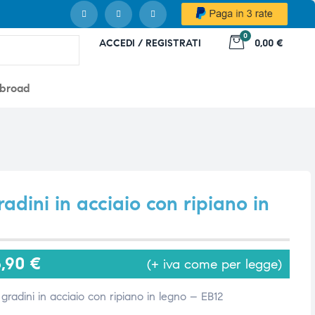
0
ACCEDI / REGISTRATI
0,00 €
abroad
radini in acciaio con ripiano in
5,90
€
(+ iva come per legge)
 gradini in acciaio con ripiano in legno – EB12