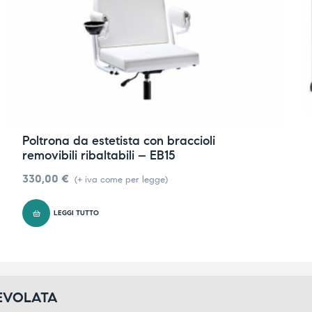
Poltrona da estetista con braccioli
removibili ribaltabili – EB15
330,00
€
(+ iva come per legge)
LEGGI TUTTO
GEVOLATA