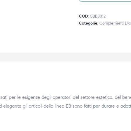
COD:
GBEB012
Categorie:
Complementi D'a
2
nsati per le esigenze degli operatori del settore estetico, del be
d elegante gli articoli della linea EB sono fatti per durare e adat