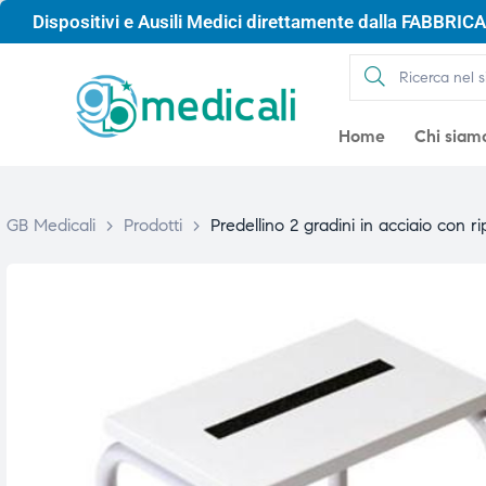
Dispositivi e Ausili Medici direttamente dalla FABBRICA 
Home
Chi siam
GB Medicali
>
Prodotti
>
Predellino 2 gradini in acciaio con r
gio
gio