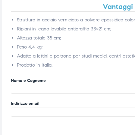
Vantaggi e
triche
triche
Struttura in acciaio verniciato a polvere epossidica colo
triche
triche
Ripiani in legno lavabile antigraffio 33×21 cm;
Altezza totale 35 cm;
Peso 4,4 kg;
he
he
Adatto a lettini e poltrone per studi medici, centri esteti
he
he
Prodotto in Italia.
Nome e Cognome
apia e
apia e
Indirizzo email