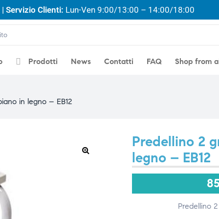
| Servizio Clienti:
Lun-Ven 9:00/13:00 – 14:00/18:00
o
Prodotti
News
Contatti
FAQ
Shop from 
ipiano in legno – EB12
Predellino 2 g
legno – EB12
🔍
8
Predellino 2