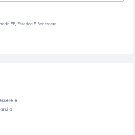
rredo EB
,
Estetica E Benessere
nessere e
tarsi a