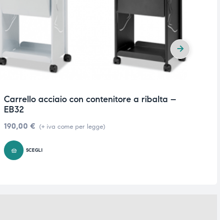
Carrello acciaio con contenitore a ribalta –
Le
EB32
r
190,00
€
2
(+ iva come per legge)
SCEGLI