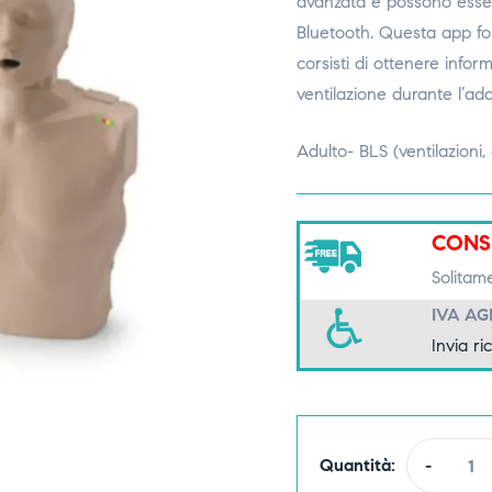
avanzata e possono esser
Bluetooth. Questa app fo
corsisti di ottenere infor
ventilazione durante l’ad
Adulto- BLS (ventilazioni,
CONS
Solitam
IVA A
Invia ri
Quantità:
-