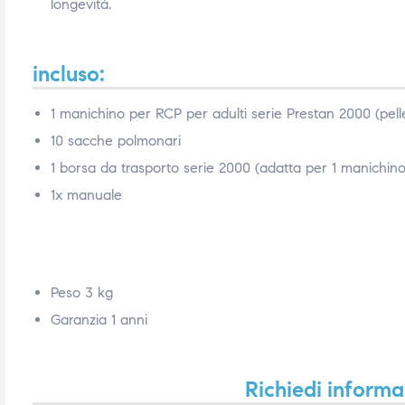
longevità.
ubito
ubito
incluso
:
1 manichino per RCP per adulti serie Prestan 2000 (pell
10 sacche polmonari
1 borsa da trasporto serie 2000 (adatta per 1 manichin
1x manuale
Peso 3 kg
Garanzia 1 anni
Richiedi informa