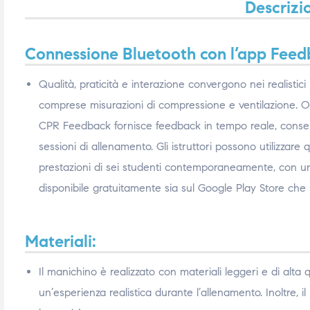
Descrizi
triche
triche
Connessione Bluetooth con l’app Fee
triche
triche
Qualità, praticità e interazione convergono nei realisti
comprese misurazioni di compressione e ventilazione. Olt
he
he
CPR Feedback fornisce feedback in tempo reale, consente
sessioni di allenamento. Gli istruttori possono utilizza
he
he
prestazioni di sei studenti contemporaneamente, con una 
disponibile gratuitamente sia sul Google Play Store che 
apia e
apia e
Materiali:
Il manichino è realizzato con materiali leggeri e di alta 
un’esperienza realistica durante l’allenamento. Inoltre, il