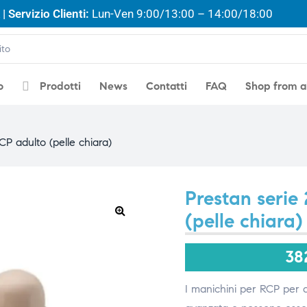
| Servizio Clienti:
Lun-Ven 9:00/13:00 – 14:00/18:00
o
Prodotti
News
Contatti
FAQ
Shop from 
P adulto (pelle chiara)
Prestan serie
(pelle chiara)
🔍
38
I manichini per RCP per a