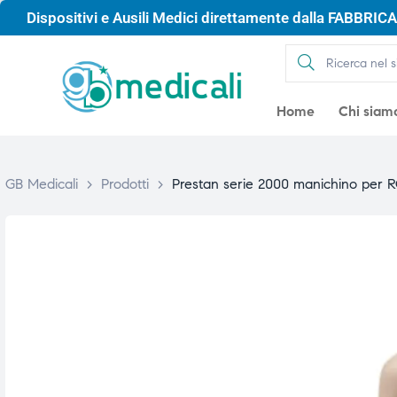
Dispositivi e Ausili Medici direttamente dalla FABBRICA 
Home
Chi siam
GB Medicali
>
Prodotti
>
Prestan serie 2000 manichino per RC
gio
gio