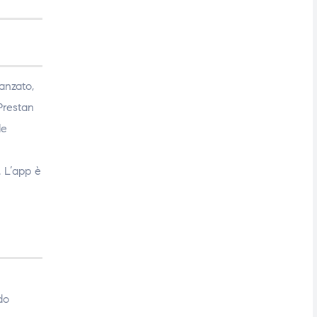
anzato,
Prestan
le
. L’app è
do