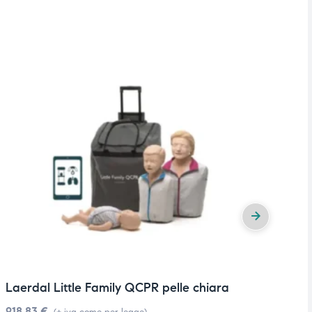
Laerdal Little Family QCPR pelle chiara
P
918,83
€
3
(+ iva come per legge)