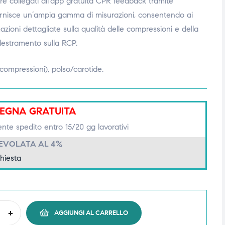
e collegati all’app gratuita CPR feedback tramite
rnisce un’ampia gamma di misurazioni, consentendo ai
mazioni dettagliate sulla qualità delle compressioni e della
destramento sulla RCP.
 compressioni), polso/carotide.
EGNA GRATUITA
ente spedito entro 15/20 gg lavorativi
GEVOLATA AL 4%
chiesta
+
AGGIUNGI AL CARRELLO