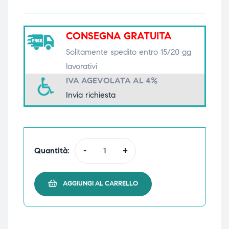
triche
triche
CONSEGNA GRATUITA
triche
triche
Solitamente spedito entro 15/20 gg
lavorativi
IVA AGEVOLATA AL 4%
he
he
Invia richiesta
he
he
Quantità:
-
+
apia e
apia e
AGGIUNGI AL CARRELLO