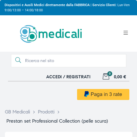
Dispositivi e Ausili Medici direttamente dalla FABBRICA | Servizio Clienti:
Lun-Ven
9:00/13:00 – 14:00/18:00
0
ACCEDI / REGISTRATI
0,00 €
gio
gio
GB Medicali
>
Prodotti
>
Prestan set Professional Collection (pelle scura)