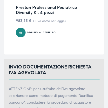
Prestan Professional Pediatrico
Br
Diversity Kit 4 pezzi
ria
983,23
€
583
(+ iva come per legge)
AGGIUNGI AL CARRELLO
INVIO DOCUMENTAZIONE RICHIESTA
IVA AGEVOLATA
ATTENZIONE: per usufruire dell'iva agevolata
selezionare come metodo di pagamento "bonifico
bancario", concludere la procedura di acquisto e