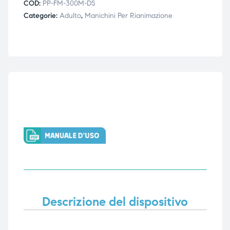
COD:
PP-FM-300M-DS
ubito
ubito
Categorie:
Adulto
,
Manichini Per Rianimazione
Descrizione del dispositivo