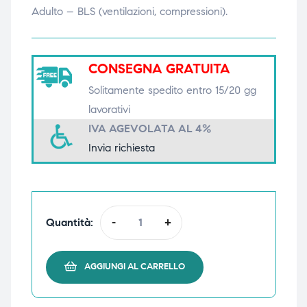
Adulto – BLS (ventilazioni, compressioni).
triche
triche
triche
triche
CONSEGNA GRATUITA
Solitamente spedito entro 15/20 gg
lavorativi
he
he
IVA AGEVOLATA AL 4%
he
he
Invia richiesta
apia e
apia e
Quantità:
-
+
AGGIUNGI AL CARRELLO