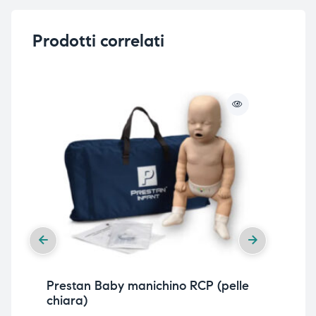
Prodotti correlati
Prestan Baby manichino RCP (pelle
Pre
chiara)
con