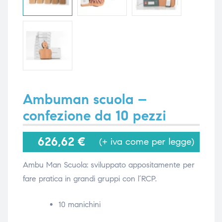
i,
i,
Ambuman scuola –
confezione da 10 pezzi
626,62
€
(+ iva come per legge)
Ambu Man Scuola: sviluppato appositamente per
fare pratica in grandi gruppi con l’RCP.
10 manichini