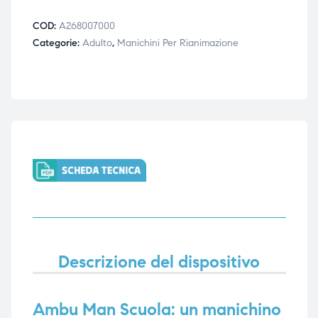
ubito
ubito
COD:
A268007000
Categorie:
Adulto
,
Manichini Per Rianimazione
Descrizione del dispositivo
Ambu Man Scuola: un manichino