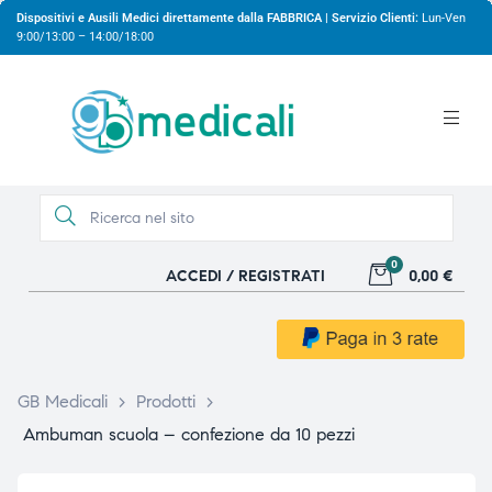
Dispositivi e Ausili Medici direttamente dalla FABBRICA | Servizio Clienti:
Lun-Ven
9:00/13:00 – 14:00/18:00
0
ACCEDI / REGISTRATI
0,00 €
gio
gio
GB Medicali
>
Prodotti
>
Ambuman scuola – confezione da 10 pezzi