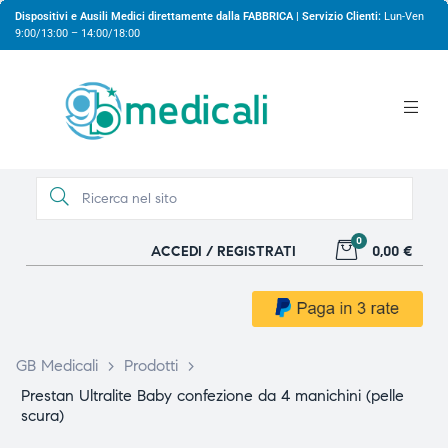
Dispositivi e Ausili Medici direttamente dalla FABBRICA | Servizio Clienti:
Lun-Ven
9:00/13:00 – 14:00/18:00
0
ACCEDI / REGISTRATI
0,00 €
gio
gio
GB Medicali
>
Prodotti
>
Prestan Ultralite Baby confezione da 4 manichini (pelle
scura)