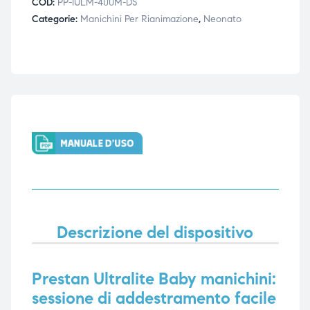
COD:
PP-IULM-400M-DS
ubito
ubito
Categorie:
Manichini Per Rianimazione
,
Neonato
Descrizione del dispositivo
Prestan Ultralite Baby manichini:
sessione di addestramento facile