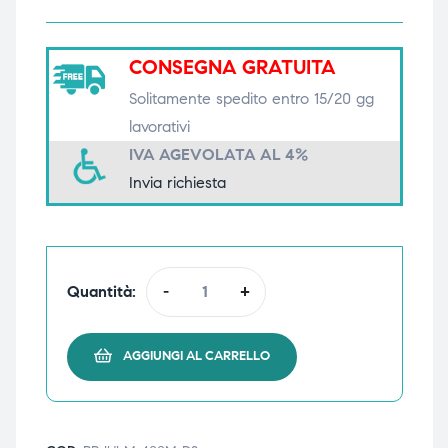
triche
triche
CONSEGNA GRATUITA
triche
triche
Solitamente spedito entro 15/20 gg
lavorativi
IVA AGEVOLATA AL 4%
he
he
Invia richiesta
he
he
Quantità:
-
+
apia e
apia e
AGGIUNGI AL CARRELLO