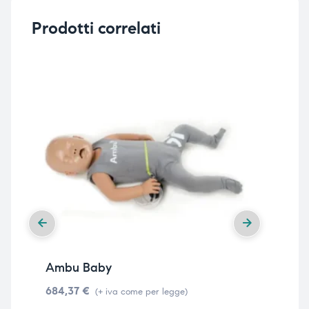
Prodotti correlati
Ambu Baby
Am
684,37
€
713
(+ iva come per legge)