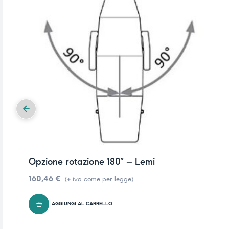
i,
i,
Opzione rotazione 180° – Lemi
160,46
€
(+ iva come per legge)
AGGIUNGI AL CARRELLO