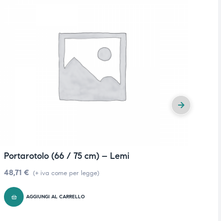
Portarotolo (66 / 75 cm) – Lemi
R
48,71
€
6
(+ iva come per legge)
AGGIUNGI AL CARRELLO