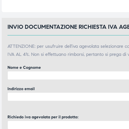
triche
triche
triche
triche
INVIO DOCUMENTAZIONE RICHIESTA IVA A
ATTENZIONE: per usufruire dell'iva agevolata selezionare 
he
he
IVA AL 4%. Non si effettuano rimborsi, pertanto si prega di 
he
he
Nome e Cognome
apia e
apia e
Indirizzo email
Richiedo iva agevolata per il prodotto: