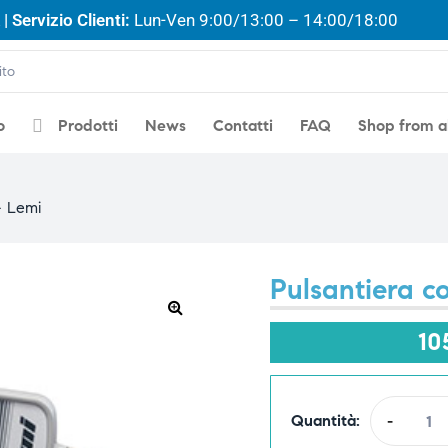
| Servizio Clienti:
Lun-Ven 9:00/13:00 – 14:00/18:00
o
Prodotti
News
Contatti
FAQ
Shop from 
– Lemi
Pulsantiera c
🔍
10
Quantità:
-