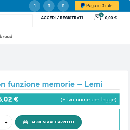
0
ACCEDI / REGISTRATI
0,00 €
abroad
on funzione memorie – Lemi
5,02
€
(+ iva come per legge)
+
AGGIUNGI AL CARRELLO