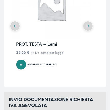
triche
triche
triche
triche
he
he
PROT. TESTA – Lemi
Reg
29,66
€
64,
he
he
(+ iva come per legge)
AGGIUNGI AL CARRELLO
apia e
apia e
INVIO DOCUMENTAZIONE RICHIESTA
IVA AGEVOLATA