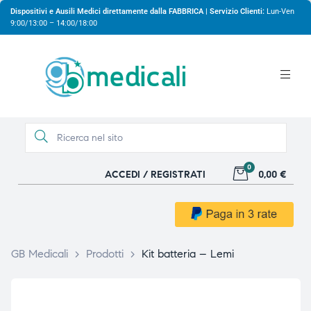
Dispositivi e Ausili Medici direttamente dalla FABBRICA | Servizio Clienti:
Lun-Ven
9:00/13:00 – 14:00/18:00
0
ACCEDI / REGISTRATI
0,00 €
gio
gio
GB Medicali
>
Prodotti
>
Kit batteria – Lemi