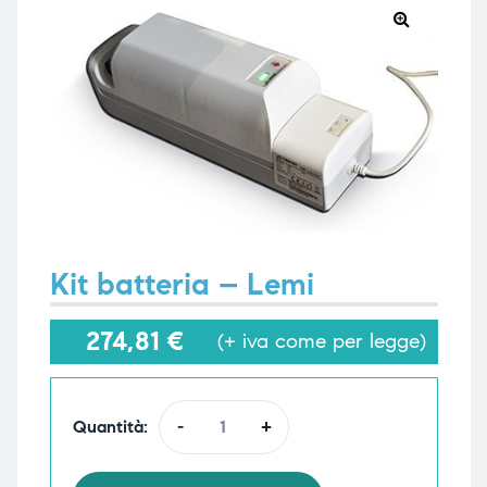
🔍
e
e
emi di
emi di
Kit batteria – Lemi
i
i
274,81
€
(+ iva come per legge)
Quantità:
-
+