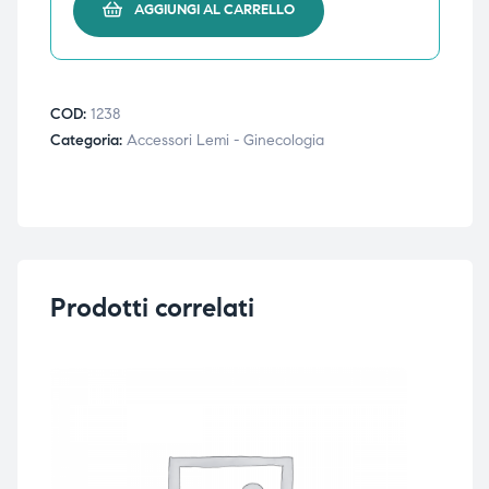
AGGIUNGI AL CARRELLO
i,
i,
COD:
1238
Categoria:
Accessori Lemi - Ginecologia
Prodotti correlati