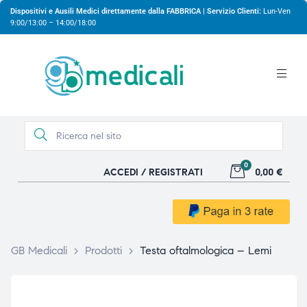
Dispositivi e Ausili Medici direttamente dalla FABBRICA | Servizio Clienti:
Lun-Ven
9:00/13:00 – 14:00/18:00
0
ACCEDI / REGISTRATI
0,00 €
gio
gio
GB Medicali
>
Prodotti
>
Testa oftalmologica – Lemi