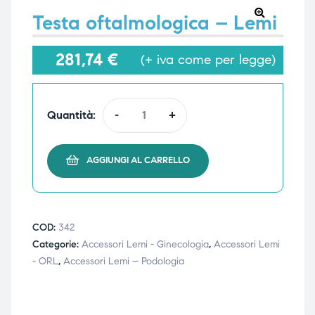
Testa oftalmologica – Lemi
🔍
281,74
€
(+ iva come per legge)
e
e
Quantità:
-
+
emi di
emi di
AGGIUNGI AL CARRELLO
i
i
COD:
342
Categorie:
Accessori Lemi - Ginecologia
,
Accessori Lemi
- ORL
,
Accessori Lemi – Podologia