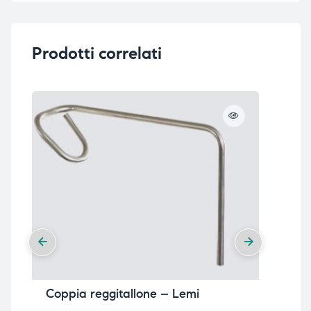
Prodotti correlati
i,
i,
Coppia reggitallone – Lemi
Su