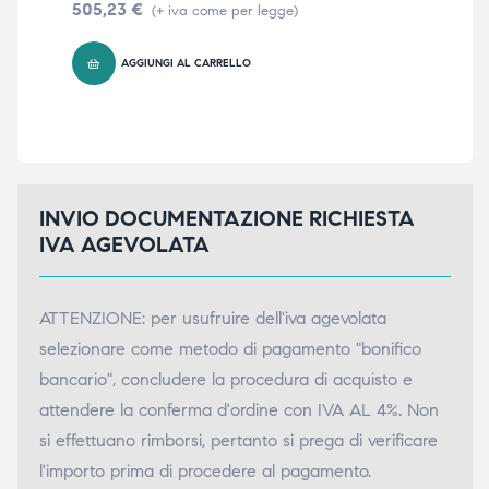
505,23
€
281
(+ iva come per legge)
triche
triche
AGGIUNGI AL CARRELLO
triche
triche
he
he
INVIO DOCUMENTAZIONE RICHIESTA
he
he
IVA AGEVOLATA
ATTENZIONE: per usufruire dell'iva agevolata
apia e
apia e
selezionare come metodo di pagamento "bonifico
bancario", concludere la procedura di acquisto e
attendere la conferma d'ordine con IVA AL 4%. Non
si effettuano rimborsi, pertanto si prega di verificare
l'importo prima di procedere al pagamento.