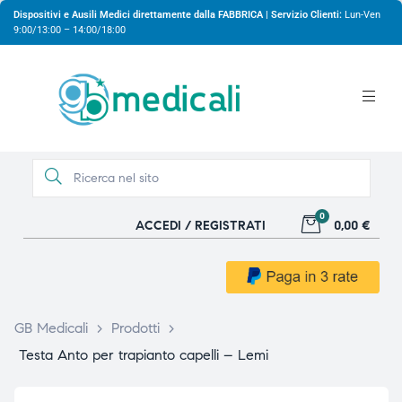
Dispositivi e Ausili Medici direttamente dalla FABBRICA | Servizio Clienti:
Lun-Ven
9:00/13:00 – 14:00/18:00
0
ACCEDI / REGISTRATI
0,00 €
gio
gio
GB Medicali
>
Prodotti
>
Testa Anto per trapianto capelli – Lemi