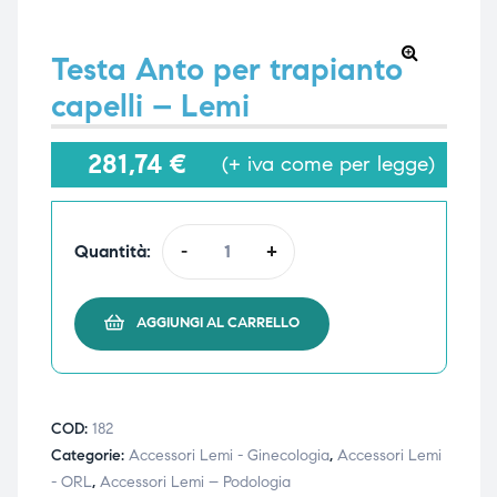
Testa Anto per trapianto
🔍
capelli – Lemi
e
e
281,74
€
(+ iva come per legge)
emi di
emi di
Quantità:
-
+
i
i
AGGIUNGI AL CARRELLO
COD:
182
Categorie:
Accessori Lemi - Ginecologia
,
Accessori Lemi
- ORL
,
Accessori Lemi – Podologia