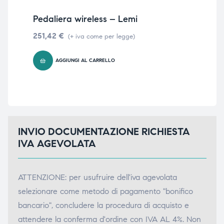
triche
triche
Pedaliera wireless – Lemi
Ped
me
251,42
€
triche
triche
(+ iva come per legge)
251
AGGIUNGI AL CARRELLO
he
he
he
he
INVIO DOCUMENTAZIONE RICHIESTA
IVA AGEVOLATA
apia e
apia e
ATTENZIONE: per usufruire dell'iva agevolata
selezionare come metodo di pagamento "bonifico
bancario", concludere la procedura di acquisto e
attendere la conferma d'ordine con IVA AL 4%. Non