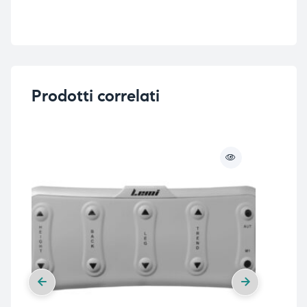
i,
i,
Prodotti correlati