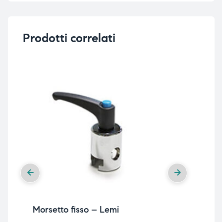
Prodotti correlati
i,
i,
Morsetto fisso – Lemi
Cop
sn