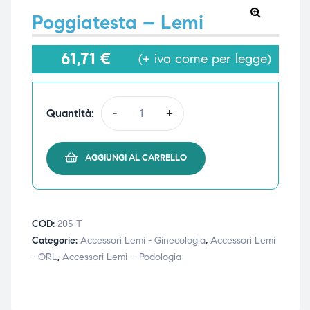
Poggiatesta – Lemi
🔍
61,71
€
(+ iva come per legge)
e
e
Quantità:
-
+
emi di
emi di
AGGIUNGI AL CARRELLO
i
i
COD:
205-T
Categorie:
Accessori Lemi - Ginecologia
,
Accessori Lemi
- ORL
,
Accessori Lemi – Podologia