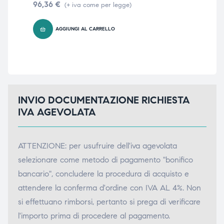
96,36
€
(+ iva come per legge)
triche
triche
45
AGGIUNGI AL CARRELLO
triche
triche
he
he
INVIO DOCUMENTAZIONE RICHIESTA
he
he
IVA AGEVOLATA
ATTENZIONE: per usufruire dell'iva agevolata
apia e
apia e
selezionare come metodo di pagamento "bonifico
bancario", concludere la procedura di acquisto e
attendere la conferma d'ordine con IVA AL 4%. Non
si effettuano rimborsi, pertanto si prega di verificare
l'importo prima di procedere al pagamento.