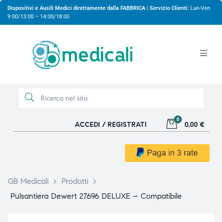
Dispositivi e Ausili Medici direttamente dalla FABBRICA | Servizio Clienti:
Lun-Ven
9:00/13:00 – 14:00/18:00
0
ACCEDI / REGISTRATI
0,00 €
gio
gio
GB Medicali
>
Prodotti
>
Pulsantiera Dewert 27696 DELUXE – Compatibile