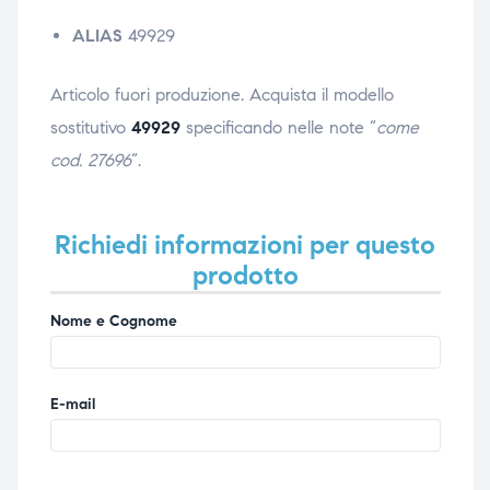
ubito
ubito
ALIAS
49929
Articolo fuori produzione. Acquista il modello
sostitutivo
49929
specificando nelle note “
come
cod. 27696
“.
Richiedi informazioni per questo
prodotto
Nome e Cognome
E-mail