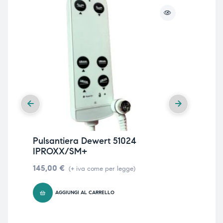
Pulsantiera Dewert 51024
Pu
IPROXX/SM+
IP
145,00
€
14
(+ iva come per legge)
AGGIUNGI AL CARRELLO