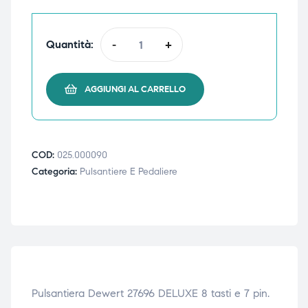
triche
triche
Quantità:
-
+
triche
triche
AGGIUNGI AL CARRELLO
he
he
he
he
COD:
025.000090
Categoria:
Pulsantiere E Pedaliere
apia e
apia e
Pulsantiera Dewert 27696 DELUXE 8 tasti e 7 pin.