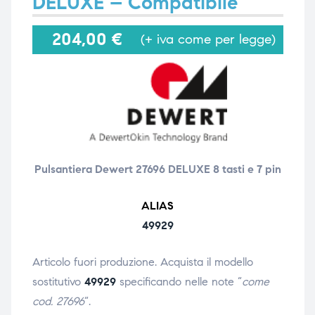
DELUXE – Compatibile
204,00
€
(+ iva come per legge)
i,
i,
Pulsantiera Dewert 27696 DELUXE 8 tasti e 7 pin
ALIAS
49929
Articolo fuori produzione. Acquista il modello
sostitutivo
49929
specificando nelle note “
come
cod. 27696
“.