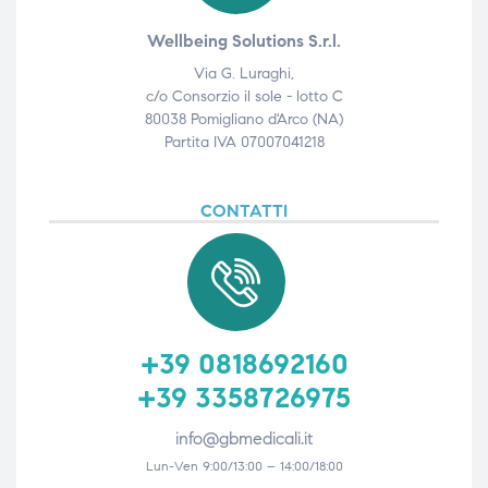
Wellbeing Solutions S.r.l.
Via G. Luraghi,
c/o Consorzio il sole - lotto C
80038 Pomigliano d'Arco (NA)
Partita IVA 07007041218
CONTATTI
+39 0818692160
+39 3358726975
info@gbmedicali.it
Lun-Ven 9:00/13:00 – 14:00/18:00