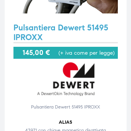
i,
i,
Pulsantiera Dewert 51495
IPROXX
145,00
€
(+ iva come per legge)
Pulsantiera Dewert 51495 IPROXX
ALIAS
43971 con chiave magnetica disattivata