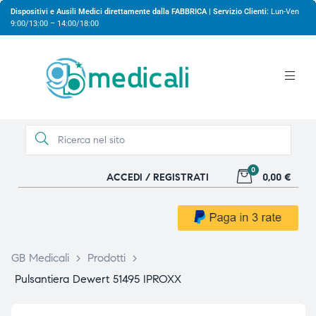
Dispositivi e Ausili Medici direttamente dalla FABBRICA | Servizio Clienti:
Lun-Ven
9:00/13:00 – 14:00/18:00
0
ACCEDI / REGISTRATI
0,00 €
gio
gio
GB Medicali
>
Prodotti
>
Pulsantiera Dewert 51495 IPROXX