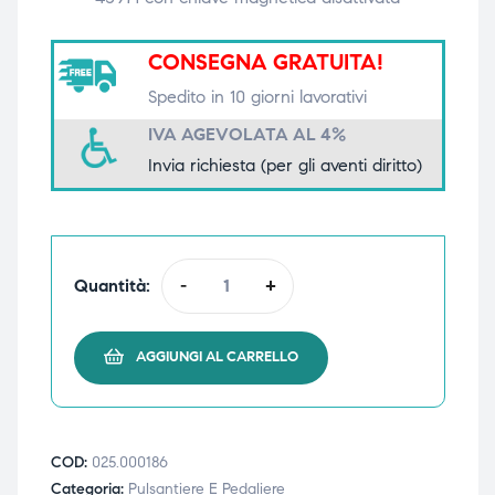
triche
triche
CONSEGNA GRATUITA!
triche
triche
Spedito in 10 giorni lavorativi
IVA AGEVOLATA AL 4%
Invia richiesta (per gli aventi diritto)
he
he
he
he
Quantità:
-
+
apia e
apia e
AGGIUNGI AL CARRELLO
COD:
025.000186
Categoria:
Pulsantiere E Pedaliere