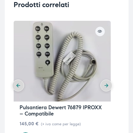
Prodotti correlati
Pulsantiera Dewert 76879 IPROXX
Pul
– Compatibile
IP
145,00
€
14
(+ iva come per legge)