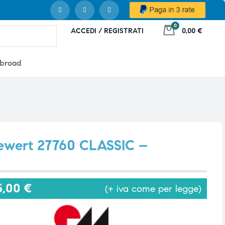
0
ACCEDI / REGISTRATI
0,00 €
abroad
Dewert 27760 CLASSIC –
5,00
€
(+ iva come per legge)