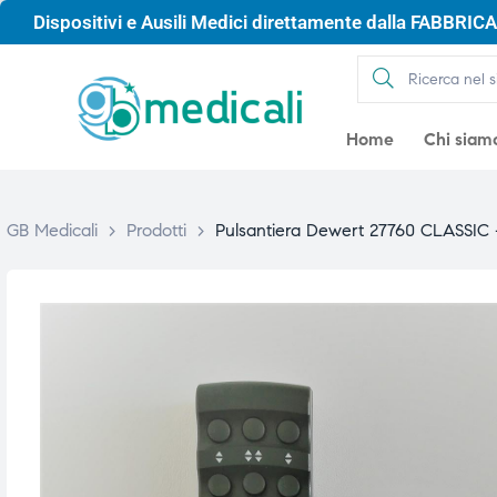
Dispositivi e Ausili Medici direttamente dalla FABBRICA 
Home
Chi siam
GB Medicali
>
Prodotti
>
Pulsantiera Dewert 27760 CLASSIC 
gio
gio