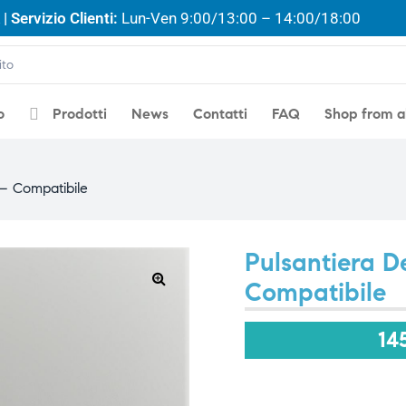
| Servizio Clienti:
Lun-Ven 9:00/13:00 – 14:00/18:00
o
Prodotti
News
Contatti
FAQ
Shop from 
– Compatibile
Pulsantiera 
Compatibile
🔍
14