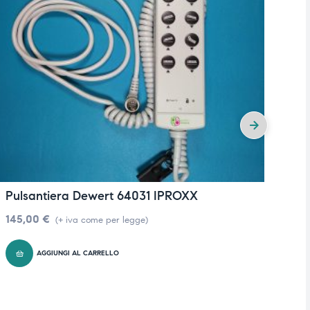
Pulsantiera Dewert 64031 IPROXX
P
145,00
€
1
(+ iva come per legge)
AGGIUNGI AL CARRELLO