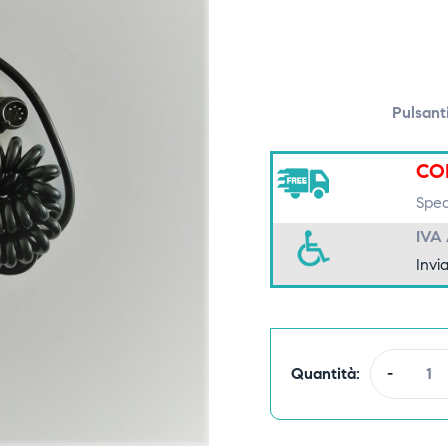
Pulsant
CO
Spedi
IVA
Invia
Quantità:
-