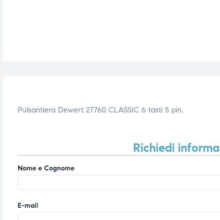
i,
i,
Pulsantiera Dewert 27760 CLASSIC 6 tasti 5 pin.
Richiedi informa
Nome e Cognome
E-mail