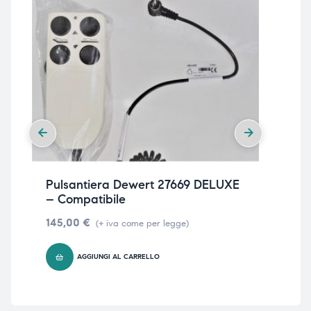
Pulsantiera Dewert 27669 DELUXE
Pul
– Compatibile
IP
145,00
€
16
(+ iva come per legge)
AGGIUNGI AL CARRELLO