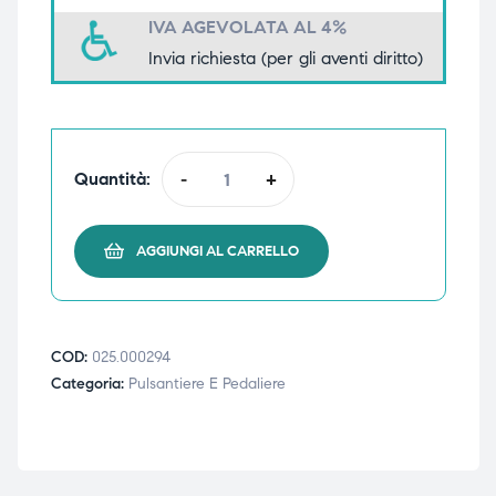
IVA AGEVOLATA AL 4%
triche
triche
Invia richiesta (per gli aventi diritto)
triche
triche
Quantità:
-
+
he
he
he
he
AGGIUNGI AL CARRELLO
apia e
apia e
COD:
025.000294
Categoria:
Pulsantiere E Pedaliere