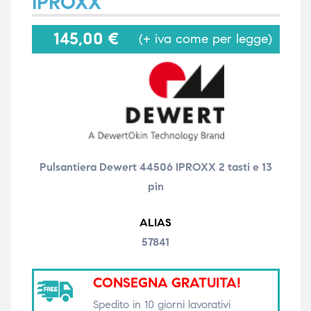
IPROXX
145,00
€
(+ iva come per legge)
i,
i,
Pulsantiera Dewert 44506 IPROXX 2 tasti e 13
pin
ALIAS
57841
CONSEGNA GRATUITA!
Spedito in 10 giorni lavorativi