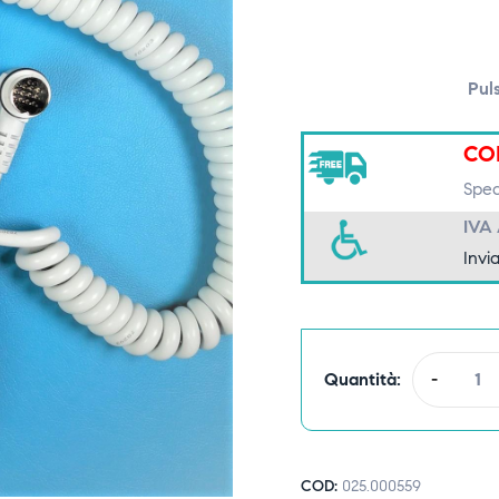
Pul
CO
Spedi
IVA
Invia
Quantità:
-
COD:
025.000559