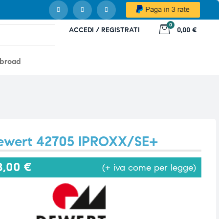
0
ACCEDI / REGISTRATI
0,00 €
abroad
Dewert 42705 IPROXX/SE+
8,00
€
(+ iva come per legge)