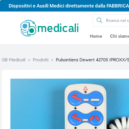
Dispositivi e Ausili Medici direttamente dalla FABBRICA 
Home
Chi siam
GB Medicali
>
Prodotti
>
Pulsantiera Dewert 42705 IPROXX/
gio
gio