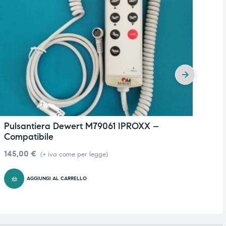
Pulsantiera Dewert M79061 IPROXX –
P
Compatibile
1
145,00
€
(+ iva come per legge)
AGGIUNGI AL CARRELLO