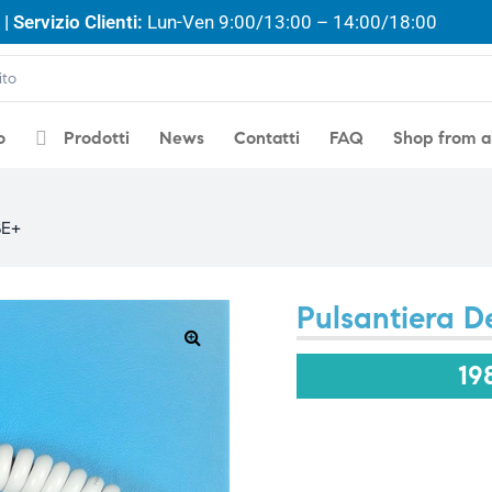
| Servizio Clienti:
Lun-Ven 9:00/13:00 – 14:00/18:00
o
Prodotti
News
Contatti
FAQ
Shop from 
SE+
Pulsantiera 
🔍
19