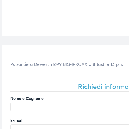
i,
i,
Pulsantiera Dewert 71699 BIG-IPROXX a 8 tasti e 13 pin.
Richiedi informa
Nome e Cognome
E-mail