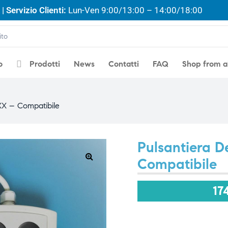
| Servizio Clienti:
Lun-Ven 9:00/13:00 – 14:00/18:00
o
Prodotti
News
Contatti
FAQ
Shop from 
XX – Compatibile
Pulsantiera 
Compatibile
🔍
17