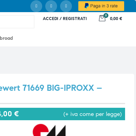
0
ACCEDI / REGISTRATI
0,00 €
abroad
Dewert 71669 BIG-IPROXX –
4,00
€
(+ iva come per legge)