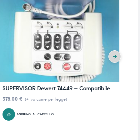
SUPERVISOR Dewert 74449 – Compatibile
P
C
378,00
€
(+ iva come per legge)
1
AGGIUNGI AL CARRELLO