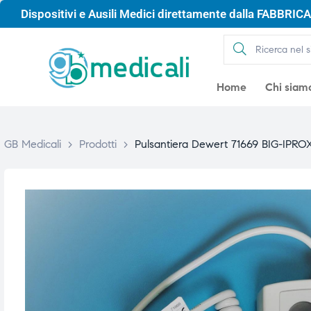
Dispositivi e Ausili Medici direttamente dalla FABBRICA 
Home
Chi siam
GB Medicali
>
Prodotti
>
Pulsantiera Dewert 71669 BIG-IPRO
gio
gio