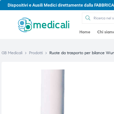
Dispositivi e Ausili Medici direttamente dalla FABBRICA 
Home
Chi siam
GB Medicali
>
Prodotti
>
Ruote da trasporto per bilance Wu
gio
gio