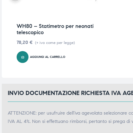
triche
triche
triche
triche
WH80 – Statimetro per neonati
telescopico
78,20
€
(+ iva come per legge)
he
he
AGGIUNGI AL CARRELLO
he
he
apia e
apia e
INVIO DOCUMENTAZIONE RICHIESTA IVA A
ATTENZIONE: per usufruire dell'iva agevolata selezionare 
IVA AL 4%. Non si effettuano rimborsi, pertanto si prega di 