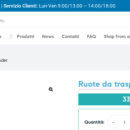
| Servizio Clienti:
Lun-Ven 9:00/13:00 – 14:00/18:00
o
Prodotti
News
Contatti
FAQ
Shop from 
nder
Ruote da tras
🔍
3
Quantità:
-