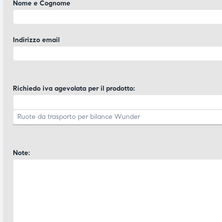
Nome e Cognome
ubito
ubito
Indirizzo email
Richiedo iva agevolata per il prodotto:
Note: