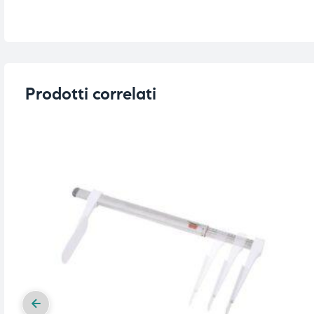
i,
i,
Prodotti correlati