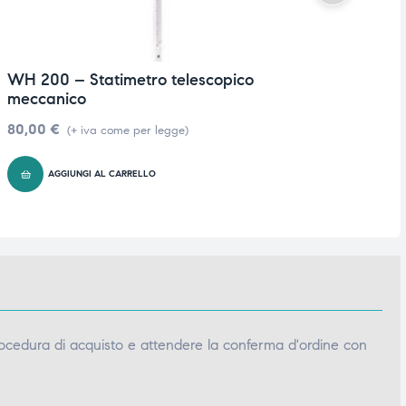
WH 200 – Statimetro telescopico
W
meccanico
9
80,00
€
(+ iva come per legge)
AGGIUNGI AL CARRELLO
ocedura di acquisto e attendere la conferma d'ordine con