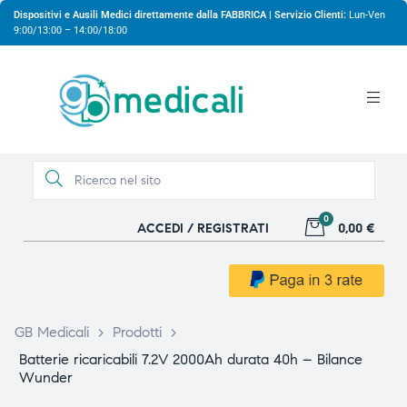
Dispositivi e Ausili Medici direttamente dalla FABBRICA | Servizio Clienti:
Lun-Ven
9:00/13:00 – 14:00/18:00
0
ACCEDI / REGISTRATI
0,00 €
gio
gio
GB Medicali
>
Prodotti
>
Batterie ricaricabili 7.2V 2000Ah durata 40h – Bilance
Wunder