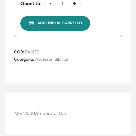
Quantità:
-
+
triche
triche
triche
triche
AGGIUNGI AL CARRELLO
he
he
COD:
BAME01
Categoria:
Accessori Bilance
he
he
apia e
apia e
7.2V 2000Ah durata 40h