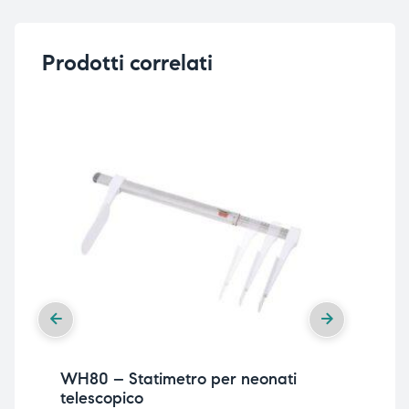
ubito
ubito
Prodotti correlati
WH80 – Statimetro per neonati
WH
telescopico
ele