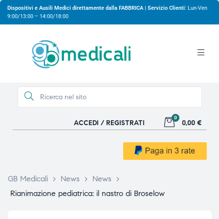
Dispositivi e Ausili Medici direttamente dalla FABBRICA | Servizio Clienti:
Lun-Ven
9:00/13:00 – 14:00/18:00
0
ACCEDI / REGISTRATI
0,00 €
gio
GB Medicali
>
News
>
News
>
Rianimazione pediatrica: il nastro di Broselow