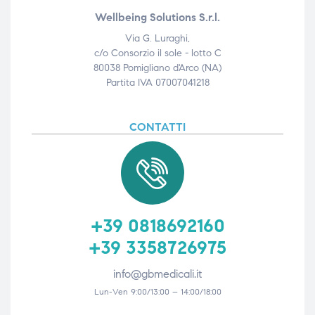
Wellbeing Solutions S.r.l.
Via G. Luraghi,
c/o Consorzio il sole - lotto C
80038 Pomigliano d'Arco (NA)
Partita IVA 07007041218
CONTATTI
+39 0818692160
+39 3358726975
info@gbmedicali.it
Lun-Ven 9:00/13:00 – 14:00/18:00