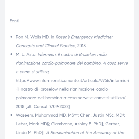
Fonti
Ron M. Walls MD, in
Rosen’s Emergency Medicine:
Concepts and Clinical Practice
, 2018
M. L. Asta,
Infermieri. Il nastro di Broselow nella
rianimazione cardio-polmonare del bambino. A cosa serve
e come si utilizza
,
https://www.infermieristicamente.it/articolo/9765/infermieri
-il-nastro-di–broselow-nella-rianimazione-cardio-
polmonare-del-bambino-a-cosa-serve-e-come-si-utilizza/,
2018 [ult. Consul. 7/09/2022]
Waseem, Muhammad MD, MS*†; Chen, Justin MSc, MD‡;
Leber, Mark MD§; Giambrone, Ashley E. PhD∥; Gerber,
Linda M. PhD∥.
A Reexamination of the Accuracy of the