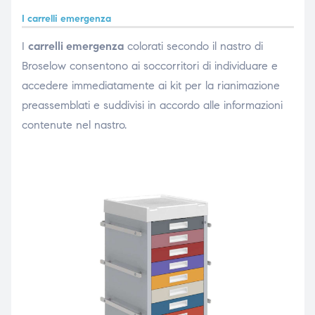
triche
I carrelli emergenza
I
carrelli emergenza
colorati secondo il nastro di
triche
Broselow consentono ai soccorritori di individuare e
accedere immediatamente ai kit per la rianimazione
preassemblati e suddivisi in accordo alle informazioni
he
contenute nel nastro.
he
apia e