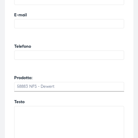
ubito
ubito
E-mail
Telefono
Prodotto:
Testo