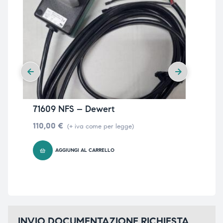
71609 NFS – Dewert
Car
AC
110,00
€
(+ iva come per legge)
14
AGGIUNGI AL CARRELLO
INVIO DOCUMENTAZIONE RICHIESTA