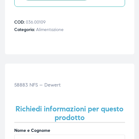
triche
triche
COD:
036.00109
triche
triche
Categoria:
Alimentazione
he
he
he
he
58883 NFS – Dewert
apia e
apia e
Richiedi informazioni per questo
prodotto
Nome e Cognome