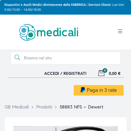
Dispositivi e Ausili Medici direttamente dalla FABBRICA | Servizio Clienti:
Lun-Ven
9:00/13:00 – 14:00/18:00
0
ACCEDI / REGISTRATI
0,00 €
gio
gio
GB Medicali
>
Prodotti
>
58883 NFS – Dewert