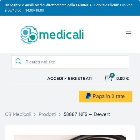
Dispositivi e Ausili Medici direttamente dalla FABBRICA | Servizio Clienti:
Lun-Ven
9:00/13:00 – 14:00/18:00
0
ACCEDI / REGISTRATI
0,00 €
gio
gio
GB Medicali
>
Prodotti
>
58887 NFS – Dewert