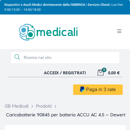
Dispositivi e Ausili Medici direttamente dalla FABBRICA | Servizio Clienti:
Lun-Ven
9:00/13:00 – 14:00/18:00
0
ACCEDI / REGISTRATI
0,00 €
gio
gio
GB Medicali
>
Prodotti
>
Caricabatterie 90845 per batteria ACCU AC 4.5 – Dewert