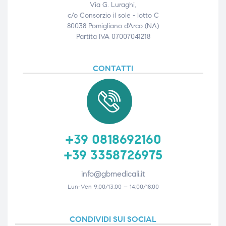
Via G. Luraghi,
c/o Consorzio il sole - lotto C
80038 Pomigliano d'Arco (NA)
Partita IVA 07007041218
CONTATTI
+39 0818692160
+39 3358726975
info@gbmedicali.it
Lun-Ven 9:00/13:00 – 14:00/18:00
CONDIVIDI SUI SOCIAL