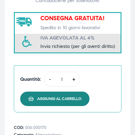
Caricabatterie per sollevatore.
triche
triche
CONSEGNA GRATUITA!
triche
triche
Spedito in 10 giorni lavorativi
IVA AGEVOLATA AL 4%
Invia richiesta (per gli aventi diritto)
he
he
he
he
Quantità:
-
+
apia e
apia e
AGGIUNGI AL CARRELLO
COD:
006.000170
Categoria:
Alimentazione