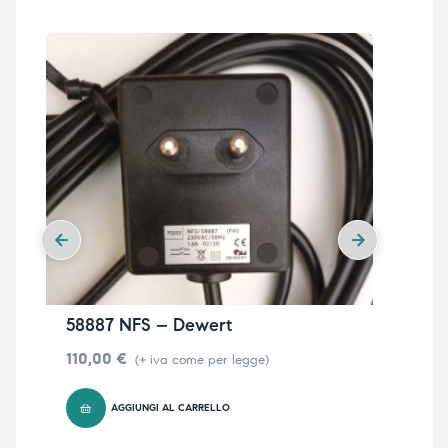
58887 NFS – Dewert
71
110,00
€
110
(+ iva come per legge)
AGGIUNGI AL CARRELLO