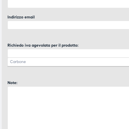
ubito
ubito
Indirizzo email
Richiedo iva agevolata per il prodotto:
Note: