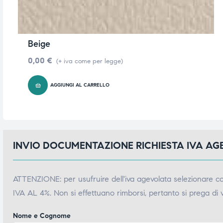
triche
triche
triche
triche
Beige
0,00
€
(+ iva come per legge)
he
he
AGGIUNGI AL CARRELLO
he
he
INVIO DOCUMENTAZIONE RICHIESTA IVA A
apia e
apia e
ATTENZIONE: per usufruire dell'iva agevolata selezionare 
IVA AL 4%. Non si effettuano rimborsi, pertanto si prega di 
Nome e Cognome