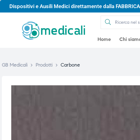
Dispositivi e Ausili Medici direttamente dalla FABBRICA 
Home
Chi siam
GB Medicali
>
Prodotti
>
Carbone
gio
gio