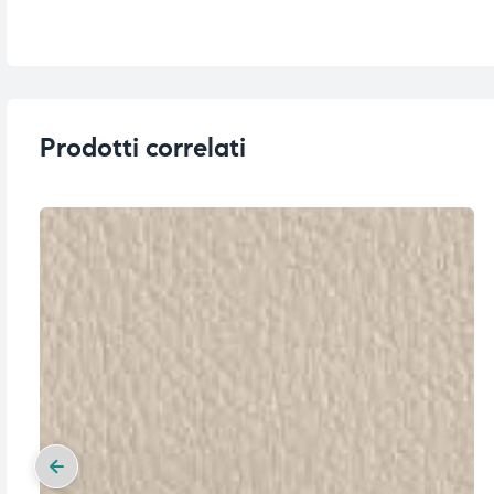
i,
i,
Prodotti correlati