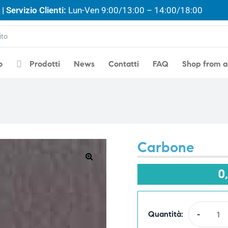
| Servizio Clienti:
Lun-Ven 9:00/13:00 – 14:00/18:00
o
Prodotti
News
Contatti
FAQ
Shop from 
Carbone
🔍
0
Quantità:
-