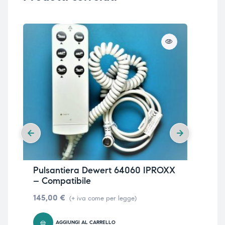
Pulsantiera Dewert 64060 IPROXX
Pu
– Compatibile
/F
145,00
€
22
(+ iva come per legge)
AGGIUNGI AL CARRELLO