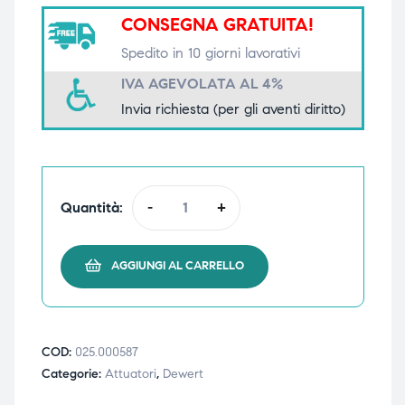
CONSEGNA GRATUITA!
triche
triche
Spedito in 10 giorni lavorativi
triche
triche
IVA AGEVOLATA AL 4%
Invia richiesta (per gli aventi diritto)
he
he
he
he
Quantità:
-
+
AGGIUNGI AL CARRELLO
apia e
apia e
COD:
025.000587
Categorie:
Attuatori
,
Dewert