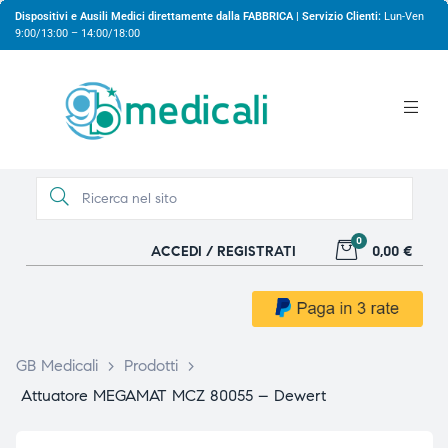
Dispositivi e Ausili Medici direttamente dalla FABBRICA | Servizio Clienti:
Lun-Ven
9:00/13:00 – 14:00/18:00
0
ACCEDI / REGISTRATI
0,00 €
gio
gio
GB Medicali
>
Prodotti
>
Attuatore MEGAMAT MCZ 80055 – Dewert