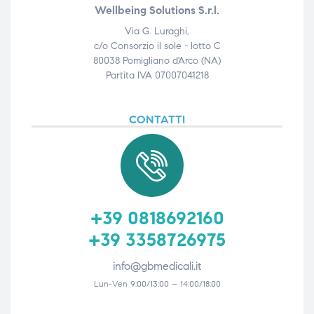
Wellbeing Solutions S.r.l.
Via G. Luraghi,
c/o Consorzio il sole - lotto C
80038 Pomigliano d'Arco (NA)
Partita IVA 07007041218
CONTATTI
+39 0818692160
+39 3358726975
info@gbmedicali.it
Lun-Ven 9:00/13:00 – 14:00/18:00