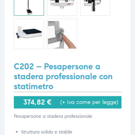
i,
i,
C202 – Pesapersone a
stadera professionale con
statimetro
374,82
€
(+ iva come per legge)
Pesapersone a stadera professionale
Struttura solida e stabile