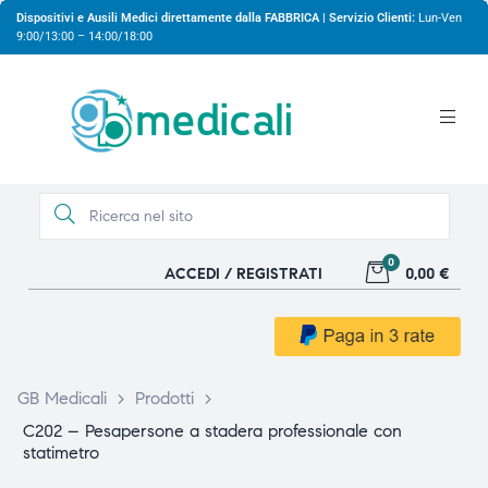
Dispositivi e Ausili Medici direttamente dalla FABBRICA | Servizio Clienti:
Lun-Ven
9:00/13:00 – 14:00/18:00
0
ACCEDI / REGISTRATI
0,00 €
gio
gio
GB Medicali
>
Prodotti
>
C202 – Pesapersone a stadera professionale con
statimetro