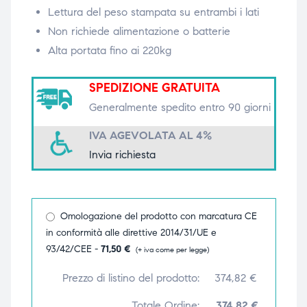
Lettura del peso stampata su entrambi i lati
triche
triche
Non richiede alimentazione o batterie
Alta portata fino ai 220kg
triche
triche
SPEDIZIONE GRATUITA
Generalmente spedito entro 90 giorni
he
he
IVA AGEVOLATA AL 4%
he
he
Invia richiesta
apia e
apia e
Omologazione del prodotto con marcatura CE
in conformità alle direttive 2014/31/UE e
93/42/CEE -
71,50
€
(+ iva come per legge)
Prezzo di listino del prodotto:
374,82
€
Totale Ordine:
374,82 €