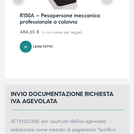
R150A – Pesapersone meccanica
Bil
professionale a colonna
pr
484,65
€
71
(+ iva come per legge)
LEGGI TUTTO
INVIO DOCUMENTAZIONE RICHIESTA
IVA AGEVOLATA
ATTENZIONE: per usufruire dell'iva agevolata
selezionare come metodo di pagamento "bonifico