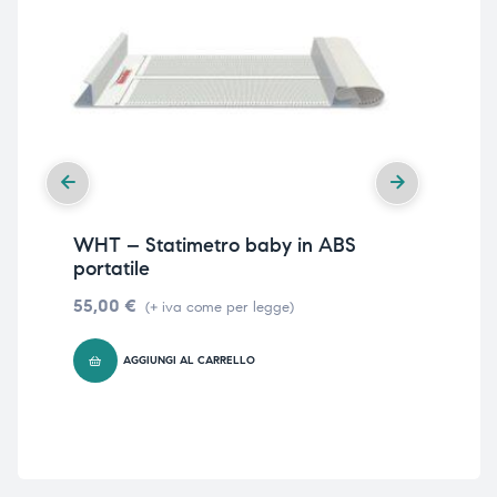
WHT – Statimetro baby in ABS
WH
portatile
me
55,00
€
80
(+ iva come per legge)
AGGIUNGI AL CARRELLO