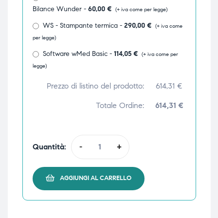
Bilance Wunder -
60,00
€
(+ iva come per legge)
ubito
ubito
WS - Stampante termica -
290,00
€
(+ iva come
per legge)
Software wMed Basic -
114,05
€
(+ iva come per
legge)
Prezzo di listino del prodotto:
614,31
€
Totale Ordine:
614,31 €
Quantità:
-
+
AGGIUNGI AL CARRELLO