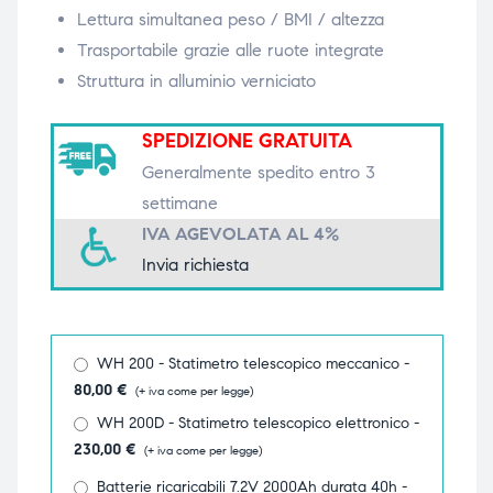
Lettura simultanea peso / BMI / altezza
triche
triche
Trasportabile grazie alle ruote integrate
Struttura in alluminio verniciato
triche
triche
SPEDIZIONE GRATUITA
Generalmente spedito entro 3
he
he
settimane
IVA AGEVOLATA AL 4%
he
he
Invia richiesta
apia e
apia e
WH 200 - Statimetro telescopico meccanico -
80,00
€
(+ iva come per legge)
WH 200D - Statimetro telescopico elettronico -
230,00
€
(+ iva come per legge)
Batterie ricaricabili 7.2V 2000Ah durata 40h -