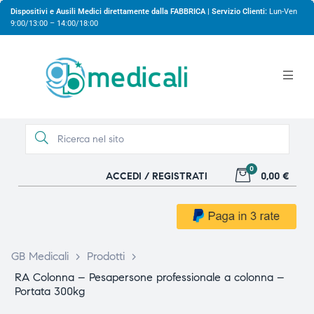
Dispositivi e Ausili Medici direttamente dalla FABBRICA | Servizio Clienti:
Lun-Ven
9:00/13:00 – 14:00/18:00
0
ACCEDI / REGISTRATI
0,00 €
gio
gio
GB Medicali
>
Prodotti
>
RA Colonna – Pesapersone professionale a colonna –
Portata 300kg