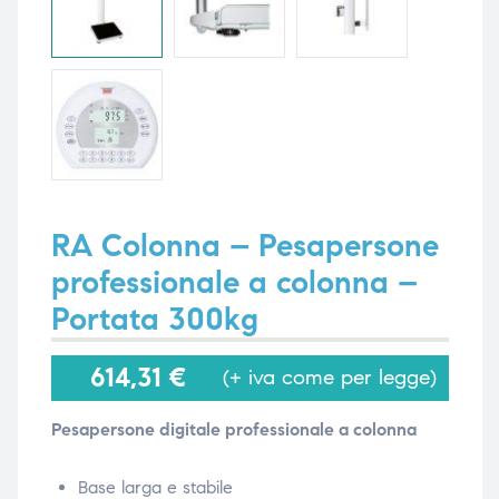
i,
i,
RA Colonna – Pesapersone
professionale a colonna –
Portata 300kg
614,31
€
(+ iva come per legge)
Pesapersone digitale professionale a colonna
Base larga e stabile