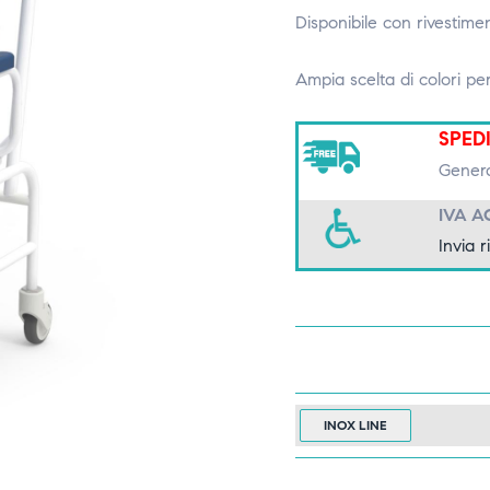
Disponibile con rivestime
Ampia scelta di colori per
SPED
Genera
IVA A
Invia r
INOX LINE