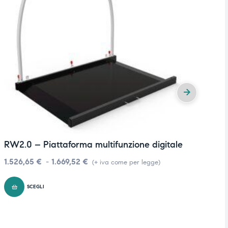
RW2.0 – Piattaforma multifunzione digitale
B
1.526,65
€
-
1.669,52
€
6
(+ iva come per legge)
SCEGLI