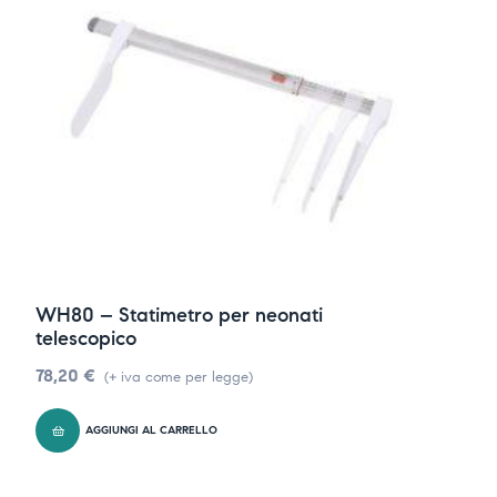
WH80 – Statimetro per neonati
telescopico
78,20
€
(+ iva come per legge)
AGGIUNGI AL CARRELLO