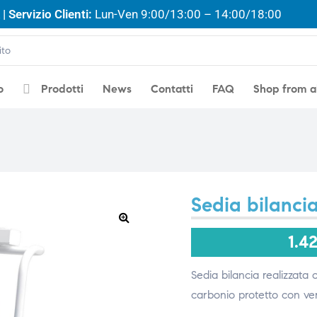
| Servizio Clienti:
Lun-Ven 9:00/13:00 – 14:00/18:00
o
Prodotti
News
Contatti
FAQ
Shop from 
Sedia bilanci
🔍
1.4
Sedia bilancia realizzata 
carbonio protetto con ver