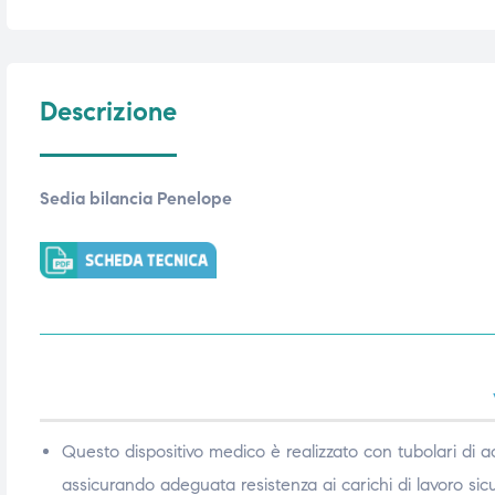
triche
triche
triche
triche
Descrizione
he
he
Sedia bilancia Penelope
he
he
apia e
apia e
Questo dispositivo medico è realizzato con tubolari di ac
assicurando adeguata resistenza ai carichi di lavoro sicu