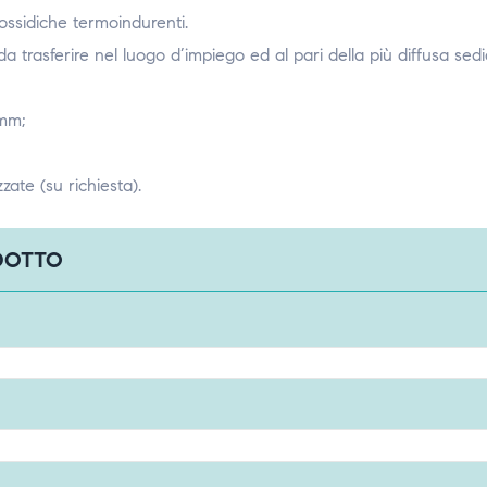
possidiche termoindurenti.
 da trasferire nel luogo d’impiego ed al pari della più diffusa sed
 mm;
ate (su richiesta).
ODOTTO