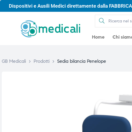
Dispositivi e Ausili Medici direttamente dalla FABBRICA 
Home
Chi siam
GB Medicali
>
Prodotti
>
Sedia bilancia Penelope
gio
gio