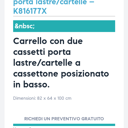
porta lastre/cartelle –
K816177X
i,
i,
&nbsc;
Carrello con due
cassetti porta
lastre/cartelle a
cassettone posizionato
in basso.
Dimensioni: 82 x 64 x 100 cm
RICHIEDI UN PREVENTIVO GRATUITO