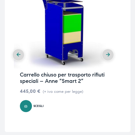
Carrello chiuso per trasporto rifiuti
Car
speciali – Anne “Smart 2”
osp
445,00
€
39
(+ iva come per legge)
SCEGLI