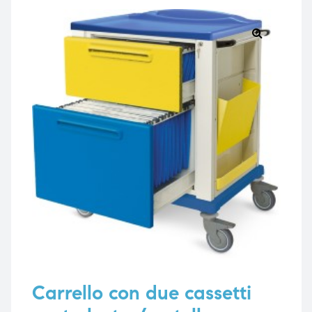
🔍
e
e
emi di
emi di
i
i
Carrello con due cassetti