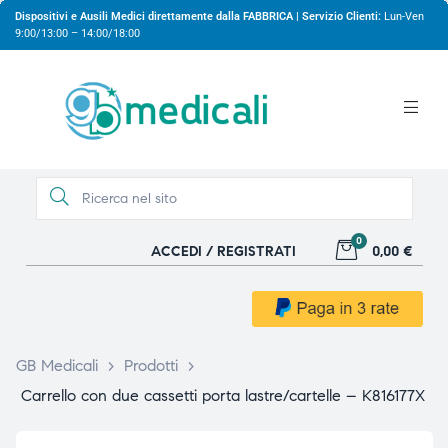
Dispositivi e Ausili Medici direttamente dalla FABBRICA | Servizio Clienti:
Lun-Ven
9:00/13:00 – 14:00/18:00
0
ACCEDI / REGISTRATI
0,00 €
gio
gio
GB Medicali
>
Prodotti
>
Carrello con due cassetti porta lastre/cartelle – K816177X