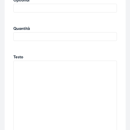
Optional
ubito
ubito
Quantità
Testo