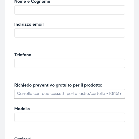
Nome e Cognome
triche
triche
triche
triche
Indirizzo email
he
he
Telefono
he
he
Richiedo preventivo gratuito per il prodotto:
apia e
apia e
Modello