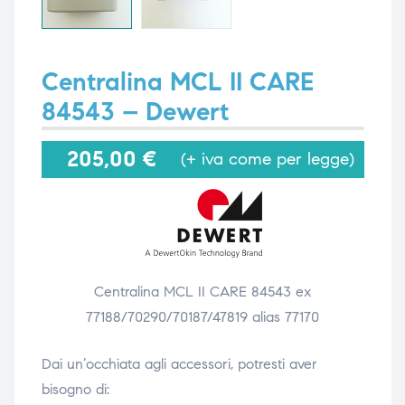
i,
i,
Centralina MCL II CARE
84543 – Dewert
205,00
€
(+ iva come per legge)
Centralina MCL II CARE 84543 ex
77188/70290/70187/47819 alias 77170
Dai un’occhiata agli accessori, potresti aver
bisogno di: