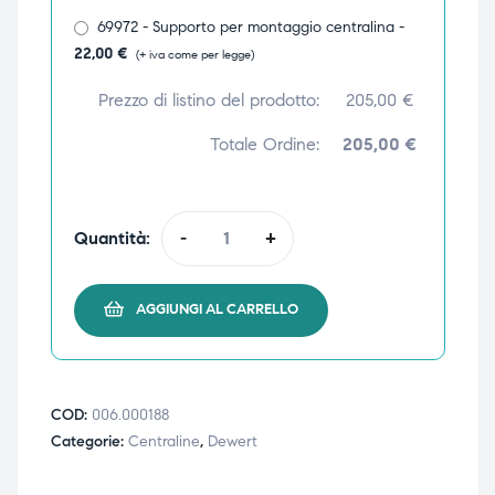
69972 - Supporto per montaggio centralina -
ubito
ubito
22,00
€
(+ iva come per legge)
Prezzo di listino del prodotto:
205,00
€
Totale Ordine:
205,00 €
Quantità:
-
+
AGGIUNGI AL CARRELLO
COD:
006.000188
Categorie:
Centraline
,
Dewert