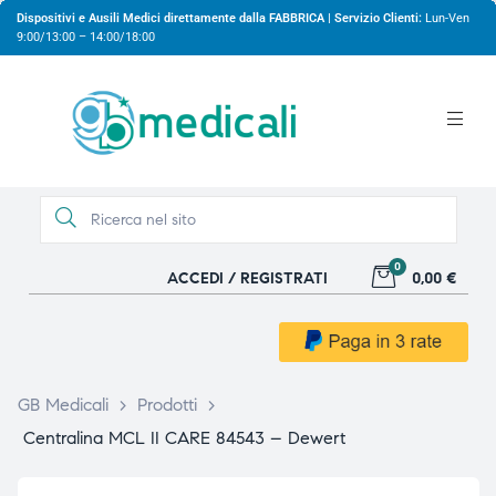
Dispositivi e Ausili Medici direttamente dalla FABBRICA | Servizio Clienti:
Lun-Ven
9:00/13:00 – 14:00/18:00
0
ACCEDI / REGISTRATI
0,00 €
gio
gio
GB Medicali
>
Prodotti
>
Centralina MCL II CARE 84543 – Dewert