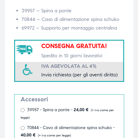
triche
triche
39957 – Spina a ponte
70844 – Cavo di alimentazione spina schuko
triche
triche
69972 – Supporto per montaggio centralina
CONSEGNA GRATUITA!
he
he
Spedito in 10 giorni lavorativi
IVA AGEVOLATA AL 4%
he
he
Invia richiesta (per gli aventi diritto)
apia e
apia e
Accessori
39957 - Spina a ponte -
24,00
€
(+ iva come per
legge)
70844 - Cavo di alimentazione spina schuko -
40,00
€
(+ iva come per legge)