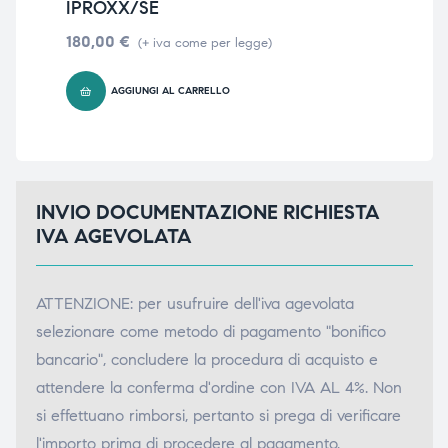
IPROXX/SE
14
180,00
€
(+ iva come per legge)
AGGIUNGI AL CARRELLO
INVIO DOCUMENTAZIONE RICHIESTA
IVA AGEVOLATA
ATTENZIONE: per usufruire dell'iva agevolata
selezionare come metodo di pagamento "bonifico
bancario", concludere la procedura di acquisto e
attendere la conferma d'ordine con IVA AL 4%. Non
si effettuano rimborsi, pertanto si prega di verificare
l'importo prima di procedere al pagamento.