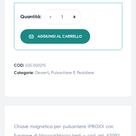
triche
triche
Quantità:
-
+
triche
triche
AGGIUNGI AL CARRELLO
he
he
he
he
COD:
025.000215
Categorie:
Dewert
,
Pulsantiere E Pedaliere
apia e
apia e
Chiave magnetica per pulsantiere IPROXX con
funzione di blocco/sblocco tasti – cod. art. 43092.