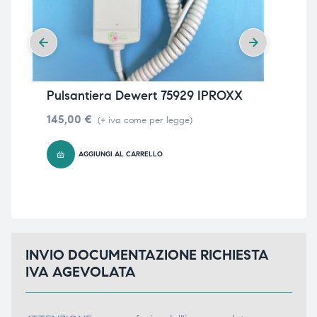
Pulsantiera Dewert 75929 IPROXX
Pu
145,00
€
14
(+ iva come per legge)
AGGIUNGI AL CARRELLO
INVIO DOCUMENTAZIONE RICHIESTA
IVA AGEVOLATA