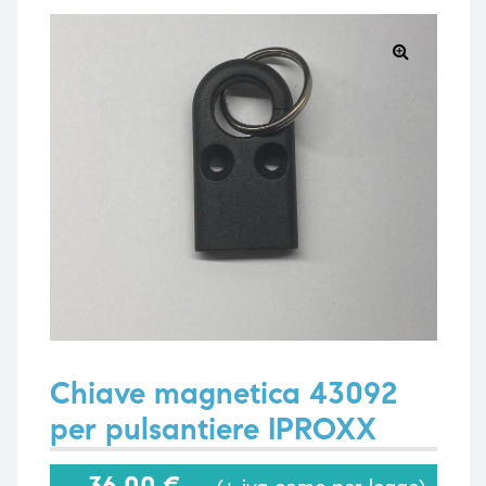
🔍
e
e
emi di
emi di
i
i
Chiave magnetica 43092
per pulsantiere IPROXX