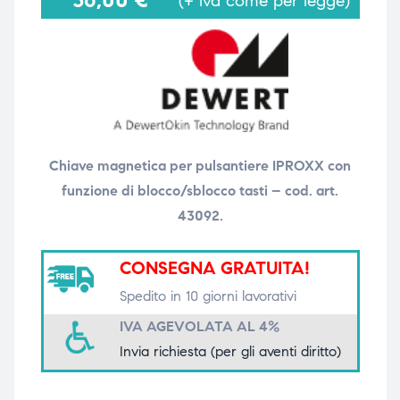
36,00
€
(+ iva come per legge)
i,
i,
Chiave magnetica per pulsantiere IPROXX con
funzione di blocco/sblocco tasti – cod. art.
43092.
CONSEGNA GRATUITA!
Spedito in 10 giorni lavorativi
IVA AGEVOLATA AL 4%
Invia richiesta (per gli aventi diritto)