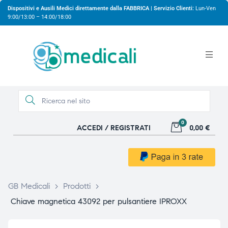
Dispositivi e Ausili Medici direttamente dalla FABBRICA | Servizio Clienti:
Lun-Ven
9:00/13:00 – 14:00/18:00
0
ACCEDI / REGISTRATI
0,00 €
gio
gio
GB Medicali
>
Prodotti
>
Chiave magnetica 43092 per pulsantiere IPROXX