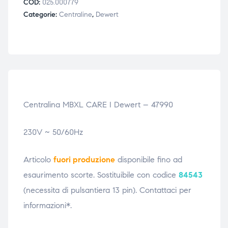
COD:
025.000779
ubito
ubito
Categorie:
Centraline
,
Dewert
Centralina MBXL CARE I Dewert – 47990
230V ~ 50/60Hz
Articolo
fuori produzione
disponibile fino ad
esaurimento scorte. Sostituibile con codice
84543
(necessita di pulsantiera 13 pin). Contattaci per
informazioni*.