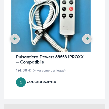
Pulsantiera Dewert 68558 IPROXX
Pul
– Compatibile
IP
174,00
€
174
(+ iva come per legge)
AGGIUNGI AL CARRELLO