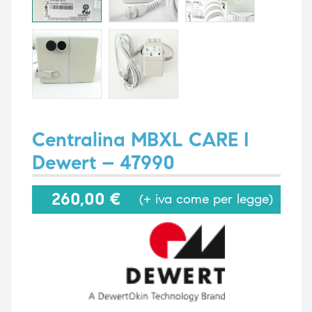
i,
i,
Centralina MBXL CARE I
Dewert – 47990
260,00
€
(+ iva come per legge)