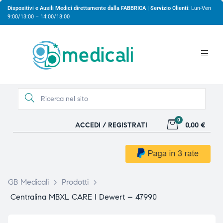
Dispositivi e Ausili Medici direttamente dalla FABBRICA | Servizio Clienti:
Lun-Ven
9:00/13:00 – 14:00/18:00
0
ACCEDI / REGISTRATI
0,00 €
gio
gio
GB Medicali
>
Prodotti
>
Centralina MBXL CARE I Dewert – 47990