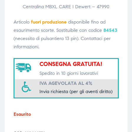
Centralina MBXL CARE I Dewert – 47990
triche
triche
triche
triche
Articolo
fuori produzione
disponibile fino ad
esaurimento scorte. Sostituibile con codice
84543
(necessita di pulsantiera 13 pin). Contattaci per
informazioni.
he
he
CONSEGNA GRATUITA!
he
he
Spedito in 10 giorni lavorativi
IVA AGEVOLATA AL 4%
apia e
apia e
Invia richiesta (per gli aventi diritto)
Esaurito