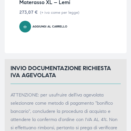
Materasso XL – Lemi
Gui
triche
triche
273,07
€
201
(+ iva come per legge)
triche
triche
AGGIUNGI AL CARRELLO
he
he
he
he
INVIO DOCUMENTAZIONE RICHIESTA
IVA AGEVOLATA
apia e
apia e
ATTENZIONE: per usufruire dell'iva agevolata
selezionare come metodo di pagamento "bonifico
bancario", concludere la procedura di acquisto e
attendere la conferma d'ordine con IVA AL 4%. Non
si effettuano rimborsi, pertanto si prega di verificare