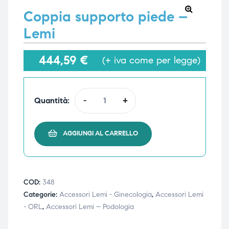
Coppia supporto piede –
🔍
Lemi
e
e
444,59
€
(+ iva come per legge)
emi di
emi di
Quantità:
-
+
i
i
AGGIUNGI AL CARRELLO
COD:
348
Categorie:
Accessori Lemi - Ginecologia
,
Accessori Lemi
- ORL
,
Accessori Lemi – Podologia