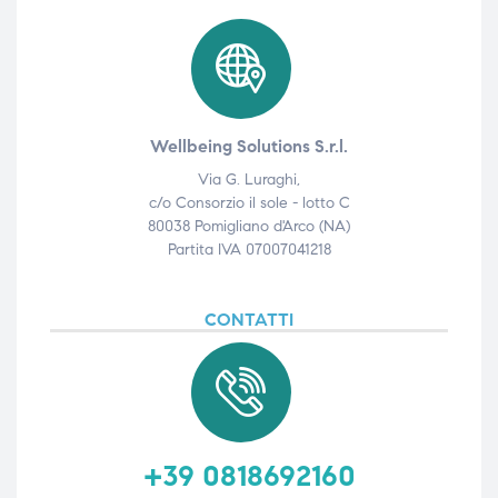
Wellbeing Solutions S.r.l.
Via G. Luraghi,
c/o Consorzio il sole - lotto C
80038 Pomigliano d'Arco (NA)
Partita IVA 07007041218
CONTATTI
+39 0818692160