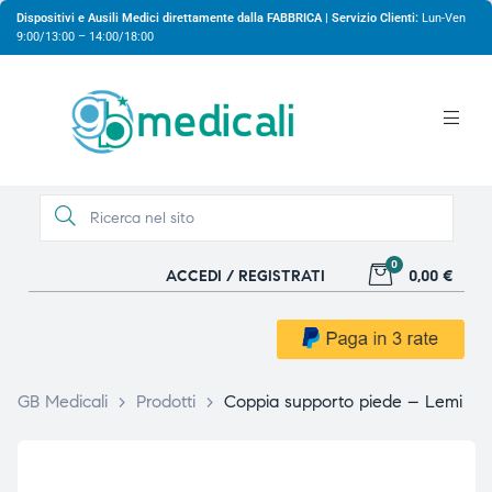
Dispositivi e Ausili Medici direttamente dalla FABBRICA | Servizio Clienti:
Lun-Ven
9:00/13:00 – 14:00/18:00
0
ACCEDI / REGISTRATI
0,00 €
gio
gio
GB Medicali
>
Prodotti
>
Coppia supporto piede – Lemi