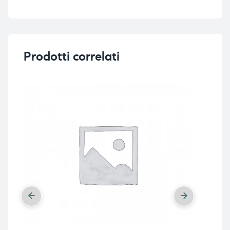
i,
i,
Prodotti correlati