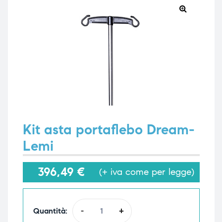
🔍
e
e
emi di
emi di
Kit asta portaflebo Dream-
i
i
Lemi
396,49
€
(+ iva come per legge)
Quantità:
-
+