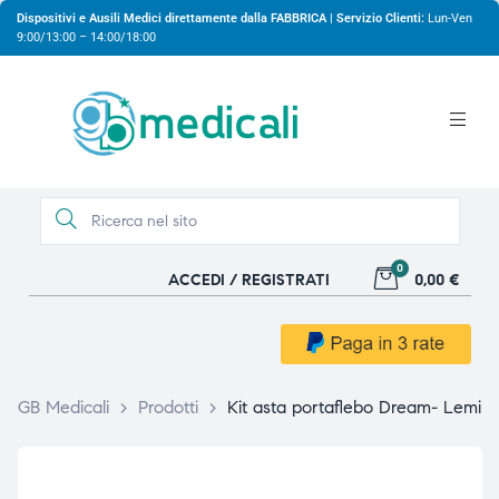
Dispositivi e Ausili Medici direttamente dalla FABBRICA | Servizio Clienti:
Lun-Ven
9:00/13:00 – 14:00/18:00
0
ACCEDI / REGISTRATI
0,00 €
gio
gio
GB Medicali
>
Prodotti
>
Kit asta portaflebo Dream- Lemi