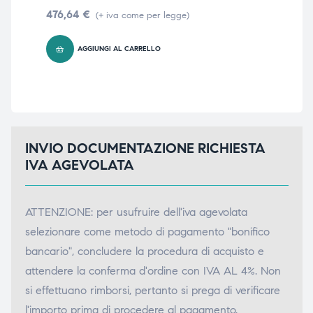
me
476,64
€
(+ iva come per legge)
ubito
ubito
10
AGGIUNGI AL CARRELLO
INVIO DOCUMENTAZIONE RICHIESTA
IVA AGEVOLATA
ATTENZIONE: per usufruire dell'iva agevolata
selezionare come metodo di pagamento "bonifico
bancario", concludere la procedura di acquisto e
attendere la conferma d'ordine con IVA AL 4%. Non
si effettuano rimborsi, pertanto si prega di verificare
l'importo prima di procedere al pagamento.