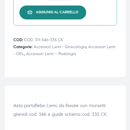
AGGIUNGI AL CARRELLO
i,
i,
COD:
COD. 311-346-335 CK
Categorie:
Accessori Lemi - Ginecologia
,
Accessori Lemi
- ORL
,
Accessori Lemi – Podologia
Asta portaflebo Lemi, da fissare con morsetti
girevoli cod. 346 e guide schiena cod. 335 CK.