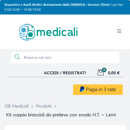
Dispositivi e Ausili Medici direttamente dalla FABBRICA | Servizio Clienti:
Lun-Ven
9:00/13:00 – 14:00/18:00
0
ACCEDI / REGISTRATI
0,00 €
gio
gio
GB Medicali
>
Prodotti
>
Kit coppia braccioli da prelievo con snodo H.T. – Lemi