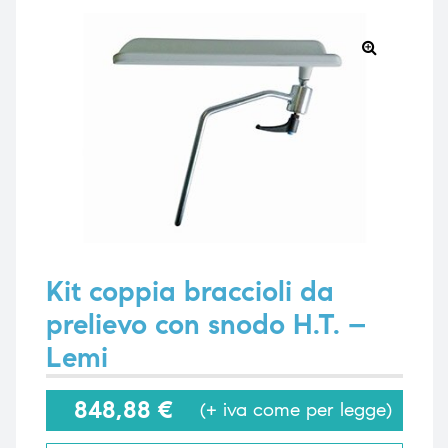
🔍
e
e
emi di
emi di
i
i
Kit coppia braccioli da
prelievo con snodo H.T. –
Lemi
848,88
€
(+ iva come per legge)