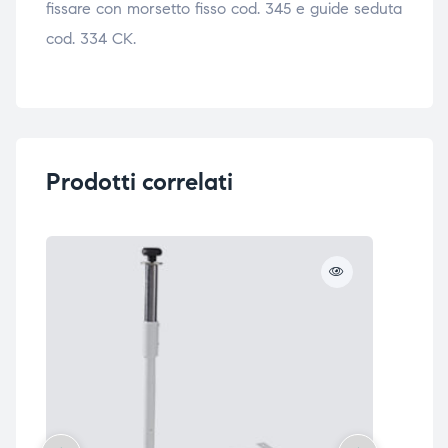
fissare con morsetto fisso cod. 345 e guide seduta
triche
triche
cod. 334 CK.
triche
triche
he
he
Prodotti correlati
he
he
apia e
apia e