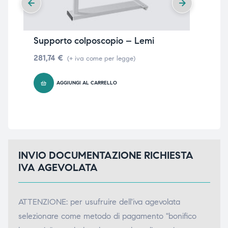
ubito
ubito
Supporto colposcopio – Lemi
PR
281,74
€
29
(+ iva come per legge)
AGGIUNGI AL CARRELLO
INVIO DOCUMENTAZIONE RICHIESTA
IVA AGEVOLATA
ATTENZIONE: per usufruire dell'iva agevolata
selezionare come metodo di pagamento "bonifico