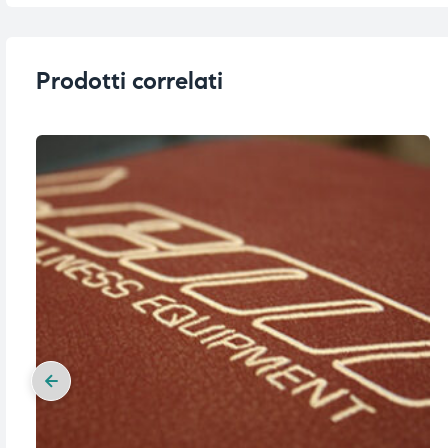
i,
i,
Prodotti correlati