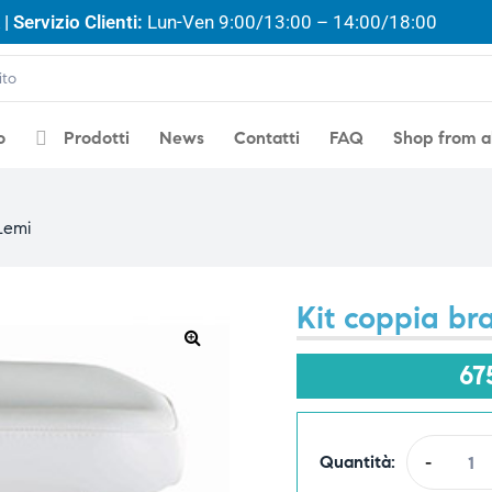
| Servizio Clienti:
Lun-Ven 9:00/13:00 – 14:00/18:00
o
Prodotti
News
Contatti
FAQ
Shop from 
 Lemi
Kit coppia bra
🔍
67
Quantità:
-