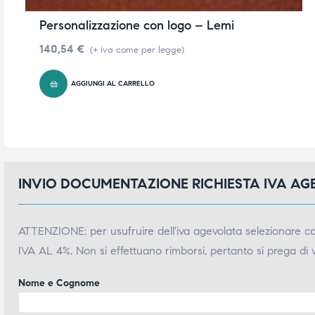
triche
triche
Personalizzazione con logo – Lemi
140,54
€
(+ iva come per legge)
triche
triche
AGGIUNGI AL CARRELLO
he
he
he
he
INVIO DOCUMENTAZIONE RICHIESTA IVA A
apia e
apia e
ATTENZIONE: per usufruire dell'iva agevolata selezionare 
IVA AL 4%. Non si effettuano rimborsi, pertanto si prega di 
Nome e Cognome