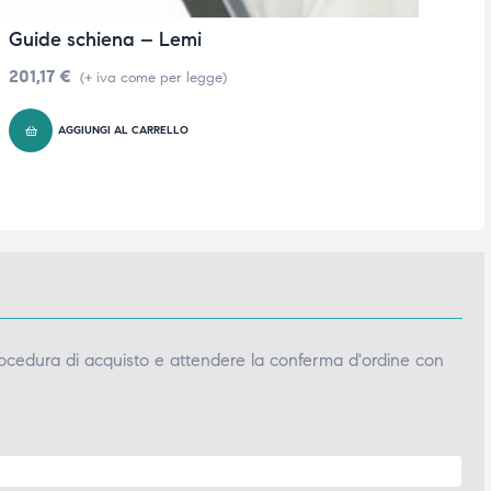
Guide schiena – Lemi
P
201,17
€
61
(+ iva come per legge)
AGGIUNGI AL CARRELLO
ocedura di acquisto e attendere la conferma d'ordine con