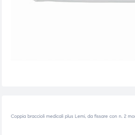
e
e
emi di
emi di
i
i
Coppia braccioli medicali plus Lemi, da fissare con n. 2 mo