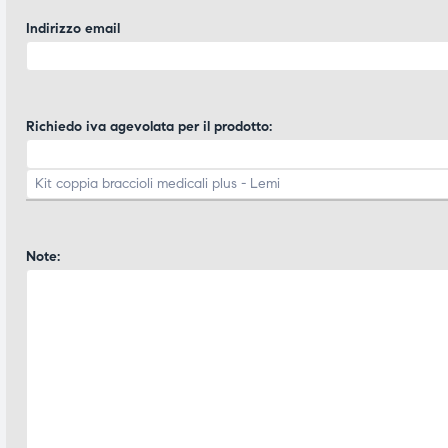
ubito
ubito
Indirizzo email
Richiedo iva agevolata per il prodotto:
Note: