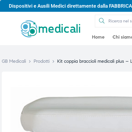
Dispositivi e Ausili Medici direttamente dalla FABBRICA 
Home
Chi siam
GB Medicali
>
Prodotti
>
Kit coppia braccioli medicali plus –
gio
gio