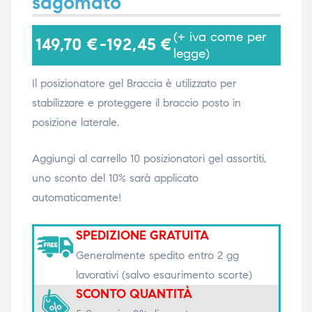
sagomato
(+ iva come per
149,70
€
-
192,45
€
i,
i,
legge)
Il posizionatore gel Braccia è utilizzato per
stabilizzare e proteggere il braccio posto in
posizione laterale.
Aggiungi al carrello 10 posizionatori gel assortiti,
uno sconto del 10% sarà applicato
automaticamente!
SPEDIZIONE GRATUITA
Generalmente spedito entro 2 gg
lavorativi (salvo esaurimento scorte)
SCONTO QUANTITÀ