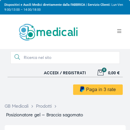
Dispositivi e Ausili Medici direttamente dalla FABBRICA | Servizio Clienti:
Lun-Ven
9:00/13:00 – 14:00/18:00
0
ACCEDI / REGISTRATI
0,00 €
gio
gio
GB Medicali
>
Prodotti
>
Posizionatore gel – Braccia sagomato