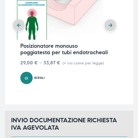
Posizionatore monouso
Pos
poggiatesta per tubi endotracheali
tal
29,00
€
-
33,87
€
179
(+ iva come per legge)
SCEGLI
INVIO DOCUMENTAZIONE RICHIESTA
IVA AGEVOLATA