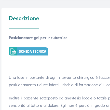
triche
triche
Descrizione
triche
triche
Posizionatore gel per Incubatrice
he
he
he
he
apia e
apia e
Una fase importante di ogni intervento chirurgico è l’acco
posizionamento riduce infatti il rischio di formazione di ul
Inoltre il paziente sottoposto ad anestesia locale o tot
sensibilità al tatto e al dolore. Egli non è perciò in grado 