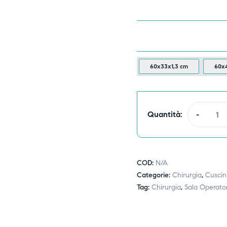
60x33x1,3 cm
60x4
Quantità:
-
COD:
N/A
Categorie:
Chirurgia
,
Cuscini
Tag:
Chirurgia
,
Sala Operato