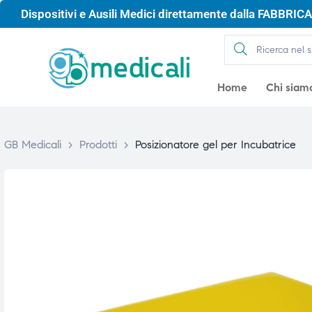
Dispositivi e Ausili Medici direttamente dalla FABBRICA 
Home
Chi siam
GB Medicali
>
Prodotti
>
Posizionatore gel per Incubatrice
gio
gio