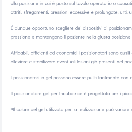
alla posizione in cui è posto sul tavolo operatorio o caus
ubito
ubito
attriti, sfregamenti, pressioni eccessive e prolungate, urti, us
É dunque opportuno scegliere dei dispositivi di posizionam
pressione e mantengano il paziente nella giusta posizione p
Affidabili, efficienti ed economici i posizionatori sono ausi
alleviare e stabilizzare eventuali lesioni già presenti nel p
I posizionatori in gel possono essere puliti facilmente con qu
Il posizionatore gel per Incubatrice è progettato per i picco
*Il colore del gel utilizzato per la realizzazione può variare