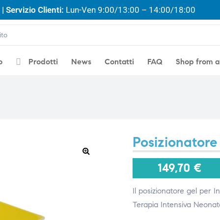
| Servizio Clienti:
Lun-Ven 9:00/13:00 – 14:00/18:00
o
Prodotti
News
Contatti
FAQ
Shop from 
Posizionatore 
🔍
149,70
€
Il posizionatore gel per I
Terapia Intensiva Neonat